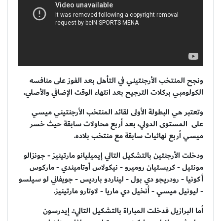
ونجح المنتخب الأرجنتيني في التأهل بعد الفوز على منافسه
الكولومبي بركلات الترجيح بعد انتهاء الوقت الإضافي والأصلي.
وتعتبر هي البطولة الأولى لقائد المنتخب الأرجنتيني ميسي
على المستوى الدولي، بعد أربع محاولات سابقة حيث خسر
ميسي أربع نهائيات سابقة مع منتخب بلاده.
ودخلت الأرجنتين بالتشكيل التالي إيميليانو مارتينيز - جونزالو
مونتيل - كريستيان روميرو - نيكولاس أوتاميندي - ماركوس
أكونيا - رودريجو دي بول - ليناردو بارديس - جويفاني لو سيلسو
- ليونيل ميسي - أنخيل دي ماريا - لاوتارو مارتينيز.
أما البرازيل فدخلت المباراة بالتشكيل التالي:. إيدرسون