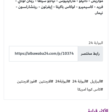
مواريش - دانيلو - ماركينيوس - تياجو سيلفا - رينان لودي -
فريد - كاسيميرو - لوكاس باكيتا - إيفرتون - ريتشارلسون -
نيمار.
البوابة 24
رابط مختصر
#البرازيل
#البوابة 24
#البوابة24
#الارجنتين
#فوز الارجنتين
#كاس كوبا امريكا
الأكثر قراءة