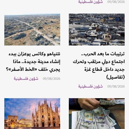
شؤون فلسطينية
09/08/2026
ترتيبات ما بعد الحرب..
نتنياهو وكاتس يوعزان ببدء
اجتماع دولي مرتقب وتحرك
إنشاء مدينة جديدة.. ماذا
جديد داخل قطاع غزة
يجري خلف «الخط الأصفر»؟
(تفاصيل)
شؤون فلسطينية
09/08/2026
شؤون فلسطينية
09/08/2026