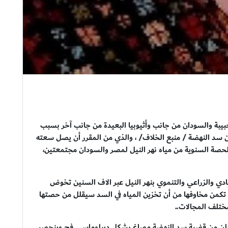
بيبة والسودان من جانب وأثيوبيا البعيدة من جانب آخر بسبب
زان سد النهضة / منبع الخلاف/ ، والذي من المقرر أن يصل سعته
ي تقريباً الحصة السنوية من مياه نهر النيل لمصر والسودان مجتمعتين،
ي والزراعي والتنموي بنهر النيل عبر الاف السنين تخوض
ة منذ بناء هذا السد في العام 2011 ، حيث تكمن مخاوفها من أن تخزين المياه في السد سيقلل من حصتها
بمختلف المجالات..
معلن من قضية سد النهضة مصاغ بشكل ديبلوماسي فج وينحصر