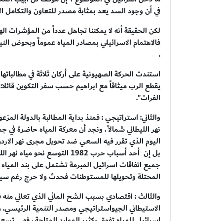
في أن وجود السد يعد بمثابة مصدر للتعاون والتكامل ال
لكن الحقيقة أنه لا يمكننا تجاهل عدداً من المؤشرات اله
فالاهتمام الاسرائيلي بمصادر المياه عموماً وبحوض ال
.
استندت الحركة الصهيونية على أركان ثلاثة في مطالباتها
يقطع الرب ميثاقاً مع ابراهيم حسب سفر التكوين قائلا
الفرات".
والثاني: استراتيجي : فمنذ بداية المطالبة بالدولة المز
اليوم الذي تقرر فيه السعي ضد تحويل مجرى نهر الاردن
بل إن أحد أسباب حرب 1982 التو
جميع اتفاقات اسرائيل المبرمة تشتمل على بند المياه 
المحتلة وتحويلها للمستوطنات فحدث ولا حرج رغم سيطرتها على 85% من الخزان الج
والثالث : اقتصادي بسبب الشح المائي الذي تعاني منه 
الاستيطاني الجيواستراتيجي ومصدر التنمية الرئيسي. وأ
إسرائيل للمياه تفوق بكثير الموارد المتاحة ، فهي تسعى 