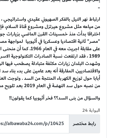
..
ارتباط نهر النيل بالفكر الصهيوني عقيدي واستراتيجي ،
من مياهه مثل مشروع هيرتزل ومشروع قناة السلام، فإن ت
اختراقا بدأت منذ خمسينات القرن الماضي بزيارات جولدا
"مصر" ثانية اقتصاديا وعسكريا في أثيوبيا لمواجهة مصر
على مقابلة اجريت معه في 
وشهدت البلدان زيارات مكثفة متبادلة يصطحب فيها الرؤسا
أبابا حول توزيع الكهرباء المنتجة من السد . وتوجت العل
من نصبه حول سد النهضة في العام 2019 بعد تلويح مصر بإمكانية استخدام الورقة العسكرية .
والسؤال من بنى السد؟؟ فخر أثيوبيا كما يقولون!!
البوابة 24
رابط مختصر