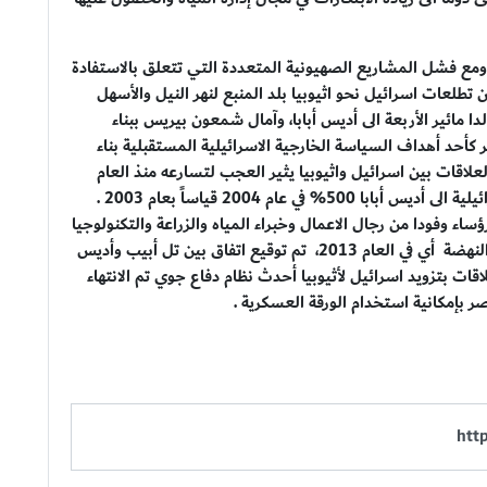
 ومع فشل المشاريع الصهيونية المتعددة التي تتعلق بالاستفادة
طلعات اسرائيل نحو اثيوبيا بلد المنبع لنهر النيل والأسهل
 مائير الأربعة الى أديس أبابا، وآمال شمعون بيريس ببناء
 كأحد أهداف السياسة الخارجية الاسرائيلية المستقبلية بناء
العام 1966. كما أن منحنى العلاقات بين اسرائيل واثيوبيا يثير العجب لتسارعه منذ العام
1989 ، فقد ارتفعت نسبة الصادرات التكنولوجية الاسرائيلية الى أديس أبابا 500% في عام 2004 قياساً بعام 2003 .
ء وفودا من رجال الاعمال وخبراء المياه والزراعة والتكنولوجيا
والاقتصاديين. المفارقة أنه بعد عامين على بدء بناء سد النهضة أي في العام 2013، تم توقيع اتفاق بين تل أبيب وأديس
اقات بتزويد اسرائيل لأثيوبيا أحدث نظام دفاع جوي تم الانتهاء