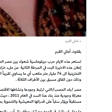
د. اماني القرم
بقلم:د. أماني القرم
تستعر هذه الايام حرب ديبلوماسية شعواء بين مصر الح
إعلان هذه الاخيرة البدء في المرحلة الثانية من ملء خ
التخزينية الى 74 مليار متر مكعب أي ما يساو
وذلك دون اتفاق مسبق بين الأطراف الثلاثة .
مصر /بلد المصب/التي ارتبط وجودها ونشاطها الاقتصاد
معركة وجودي
مستقبلاً ويؤثر سلباً على قدراتها المعيشية والتنموية 
ما دخل اسرائيل في الموضوع ؟ إن موقف تل أبيب ال