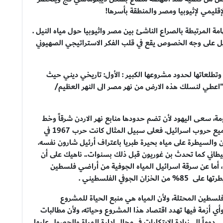
إقليمي لإثيوبيا ومصر والمنطقة بأسرها!
امة المرتبطة بالصراع الناشئ بين مصر واثيوبيا حول مياه النيل .
نيل على وجه الخصوص يقع في قلب الفكر الاستراتيجي الصهيوني
 وتطلعاتها لحدود مشروعها الكبير : الأول: تاريخي ديني حيث
:"اعطي لنسلك هذه الارض من نهر مصر الى النهر العظيم/
عومة، سعى اليهود لأن تضم حدودها منابع نهر الاردن شرقاً وخط
نهر الليطاني شمالاً . ونجد أن معركة المياه حاضرة في جميع حروب اسرائيل. فعلى سبيل المثال كانت حرب 1967 في
 والسيطرة على مياه بحيرة طبريا باعتراف أرئيل شارون نفسه.
سع نحو مياه نهر الليطاني كما تحدث بن غوريون قبل ذلك بسنوات.. ناهيك على أن
، أما عن سرقة اسرائيل المياه الجوفية من أراضي فلسطين
وفي الفلسطيني .
فلسطين المحتلة، ولأن المياه هي منبع الحياة للمشروع
ي أزمة فيها تهدد اقتصاد هذا المشروع وحياته، ولأن مطالبات
دوماً الى زيادة الابتكارات في مجال إدارة المياة والحصول عليها