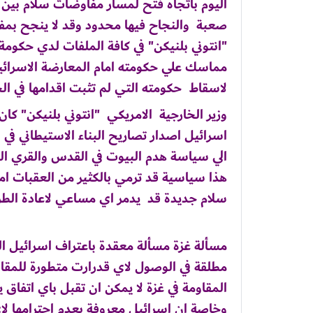
اليوم باتجاه فتح لمسار مفاوضات سلام بين 
صعبة والنجاح فيها محدود وقد لا ينجح بمفر
"انتوني بلنيكن" في كافة الملفات لدي حكومة "
مماسك علي حكومته امام المعارضة الاسرائي
لاسقاط حكومته التي لم تثبت اقدامها في ال
وزير الخارجية الامريكي "انتوني بلنيكن" كا
اسرائيل اصدار تصاريح البناء الاستيطاني في
الي سياسة هدم البيوت في القدس والقري البد
هذا سياسية قد ترمي بالكثير من العقبات اما
سلام جديدة قد يدمر اي مساعي لاعادة الطر
مسألة غزة مسألة معقدة باعتراف اسرائيل التي
مطلقة في الوصول لاي قدرارت متطورة للمقاو
المقاومة في غزة لا يمكن ان تقبل باي اتفاق 
وخاصة ان اسرائيل معروفة بعدم احترامها لا