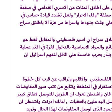
 على اطلاق المئات من الاسري القدامي في صفقة
فقة "وفاء الاحرار" ولعل تشدد قيادة حماس في
ي جثث جنودها واسراها من غزة الا باطلاق سراح
لاق سراح اي اسير فلسطيني والمقابل فقط هو
ائع والمواد الاساسية بالدخول لغزة في اقذر عملية
ينذر بحرب خامسة علي الاقل لتفهم اسرائيل ان
د الفلسطيني والاقليم وتراقب عن قرب كل خطوة
استقرار في المنطقة وتتابع عن كثب سير المفاوضات
فان واشنطن تعرف ان الطريق للتوصل لاتفاق كبير
صل اليه مليئ بالعقبات , لذلك ادركت واشنطن ان
مود الذي اوصل المفاوضات لهذا الحال وتريد