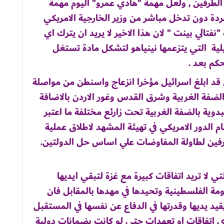
الطرفين , ولعل مهمة "هادي عمرو" اليوم مهمة
دة دون تدخل مباشر من وزير الخارجية الامريكي
نفتالي بينت " لان هذا الاخير لا يريد ان يترك اي
لية التي يتزعمها نينياهو لتشكل مادة تستغل
حكم بعد .
ن قد ابلغ اسرائيل مؤخرا انزعاج واسنطن من مواصلة
 الضفة الغربية وشرق القدس وغور الاردن بالاضافة
وية بالضفة الغربية تحت زارئع مختلفة ما اعتبر
م الدور الامريكي في تهيئة المشهد لاطلاق عملية
فين لطاولة المفاوضات علي اساس حل الدولتين.
 لا تريد اتفاقات كبيرة مع غزة لتبقي ايديها
مة الفلسطينية وتحيدها في مهدها بالمقابل فان
يقيد يديها وقدرتها في الدفاع عن نفسها في المستقبل
ي اتفاقات او تعهدات حتي لو كانت بضمانات دولية