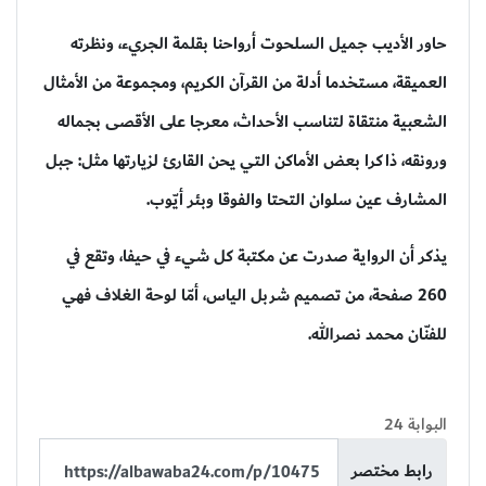
حاور الأديب جميل السلحوت أرواحنا بقلمة الجريء، ونظرته
العميقة، مستخدما أدلة من القرآن الكريم، ومجموعة من الأمثال
الشعبية منتقاة لتناسب الأحداث، معرجا على الأقصى بجماله
ورونقه، ذاكرا بعض الأماكن التي يحن القارئ لزيارتها مثل: جبل
المشارف عين سلوان التحتا والفوقا وبئر أيّوب.
يذكر أن الرواية صدرت
عن مكتبة كل شيء في حيفا، وتقع في
260 صفحة، من تصميم شربل الياس، أمّا لوحة الغلاف فهي
للفنّان محمد نصرالله.
البوابة 24
رابط مختصر