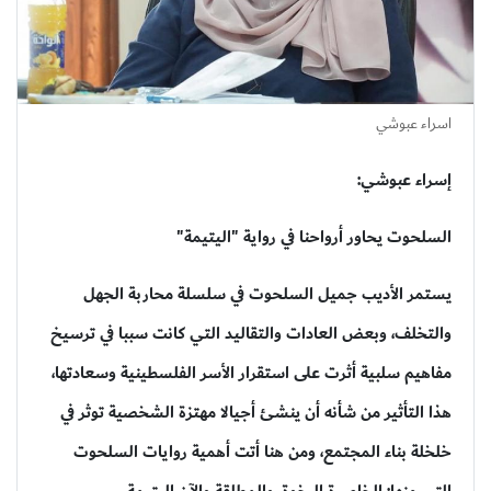
اسراء عبوشي
إسراء عبوشي:
السلحوت يحاور أرواحنا في رواية "اليتيمة"
يستمر الأديب
جميل السلحوت
في سلسلة محاربة الجهل
والتخلف، وبعض العادات والتقاليد التي كانت سببا في ترسيخ
مفاهيم سلبية أثرت على استقرار الأسر الفلسطينية وسعادتها،
هذا التأثير من شأنه أن ينشئ أجيالا مهتزة الشخصية توثر في
خلخلة بناء المجتمع، ومن هنا أتت أهمية روايات السلحوت