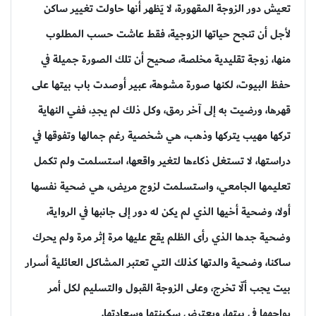
تعيش دور الزوجة المقهورة، لا يَظهر أنها حاولت تغيير ساكن
لأجل أن تنجح حياتها الزوجية، فقط عاشت حسب المطلوب
منها، زوجة تقليدية مخلصة، صحيح أن تلك الصورة جميلة في
حفظ البيوت، لكنها صورة مشوهة، عبير أوصدت باب بيتها على
قهرها، ورضيت به إلى آخر رمق، وكل ذلك لم يجدِ، ففي النهاية
تركها مهيب يتركها وذهب، هي شخصية رغم جمالها وتفوقها في
دراستها، لا تستغل ذكاءها لتغير واقعها، استسلمت ولم تكمل
تعليمها الجامعي، واستسلمت لزوج مريض، هي ضحية نفسها
أولا، وضحية أخيها الذي لم يكن له دور إلى جانبها في الرواية،
وضحية جدها الذي رأى الظلم يقع عليها مرة إثر مرة ولم يحرك
ساكنا، وضحية والدتها كذلك التي تعتبر المشاكل العائلية أسرار
بيت يجب ألّا تخرج، وعلى الزوجة القبول والتسليم لكل أمر
يواجهها في بيتها، ويعترض سكينتها وسعادتها.