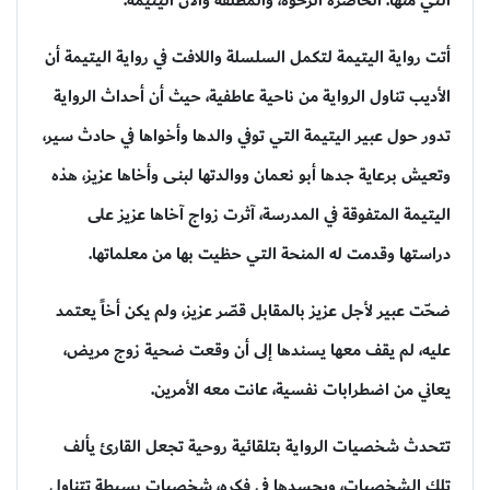
التي منها:
الخاصرة الرخوة، والمطلقة والآن اليتيمة.
أتت رواية
اليتيمة
لتكمل السلسلة واللافت في رواية اليتيمة أن
الأديب تناول الرواية من ناحية عاطفية، حيث أن أحداث الرواية
تدور حول عبير اليتيمة التي توفي والدها وأخواها في حادث سير،
وتعيش برعاية جدها أبو نعمان ووالدتها لبنى وأخاها عزيز، هذه
اليتيمة المتفوقة في المدرسة، آثرت زواج آخاها عزيز على
دراستها وقدمت له المنحة التي حظيت بها من معلماتها.
ضحّت عبير لأجل عزيز بالمقابل قصّر عزيز، ولم يكن أخاً يعتمد
عليه، لم يقف معها يسندها إلى أن وقعت ضحية زوج مريض،
يعاني من اضطرابات نفسية، عانت معه الأمرين.
تتحدث شخصيات الرواية بتلقائية روحية تجعل القارئ يألف
تلك الشخصيات، ويجسدها في فكره، شخصيات بسيطة تتناول