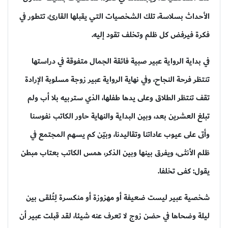
الأحداث بسلاسة، تلك الشخصيات التي يقبلها القارئ، تتطور في
فكرة فيرفض كل ظلم وتخلف تقود إليه.
في بداية الرواية عبير صبية فائقة الجمال متفوقة في دراستها
تنتظر فرحة النجاح، وفي نهاية الرواية عبير زوجة مسلوبة الإرادة
تقف تنتظر الطلاق وعلى يدها طفلها، الذي ستربيه بلا أب ولم
تبلغ العشرين بعد، وبين البداية والنهاية حاور الكاتب نفوسنا
وأتى على عيوب عاداتنا وتقاليدنا، وبيّن كم يسهم المجتمع في
ظلم الأنثى، ويفرق بينها وبين الذكر، همس الكاتب بعتاب مبطن
يقول: كفى تخلفا.
شخصية عبير ليست ضعيفة أو مهزوزة أو منكسرة لِتُلقى بين
ليلة وضحاها في حضن زوج لا تعرف عنه شيئا، لقد قبلت عبير أن