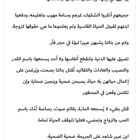
جميعهم أنكروا الشكوك، غرهم وسامة مهيب وتعليمه، ودفعوا
ابنتهم لقبول الحياة القاسية ولم يعلموها ما هي حقوقها كزوجة.
وكم من بناتنا يشبهن عبير! لبؤة في حجر فأر.
تضيق عليها الدنيا، وتنقطع أنفاسها ولا أحد يسمعها، باسم القدر
والنصيب والعادات والتقاليد تُقتل بناتنا بصمت، ويُرغمن على
إكمال حياتهن بلا حياة، يصبحن ضحية وينجبن ضحايا، وإن
تكلمن وقعن في المحظور.
قتل بطيء لا يُسمعه المارة، بكاتم صوت، رصاصة تُدّك باسم
الحب والزواج وتمضي، فعليا تتوقف الحياة تماما.
ابن عبير شاهد على الجريمة، ضحية الضحية.