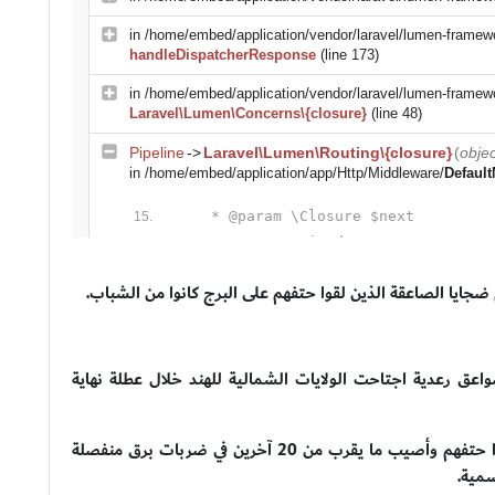
ضجايا الصاعقة الذين لقوا حتفهم على البرج كانوا من الشباب.
قوا حتفهم في الصواعق رعدية اجتاحت الولايات الشمالية للهند خلال عطلة نهاية
وأكد السيد سريفاستافا، أن 9 أشخاص على الأقل لقوا حتفهم وأصيب ما يقرب من 20 آخرين في ضربات برق منفصلة
مية.