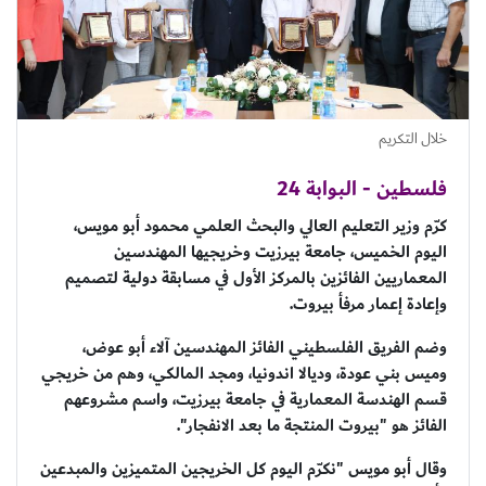
خلال التكريم
فلسطين - البوابة 24
كرّم وزير التعليم العالي والبحث العلمي محمود أبو مويس،
اليوم الخميس، جامعة بيرزيت وخريجيها المهندسين
المعماريين الفائزين بالمركز الأول في مسابقة دولية لتصميم
وإعادة إعمار مرفأ بيروت.
وضم الفريق الفلسطيني الفائز المهندسين آلاء أبو عوض،
وميس بني عودة، وديالا اندونيا، ومجد المالكي، وهم من خريجي
قسم الهندسة المعمارية في جامعة بيرزيت، واسم مشروعهم
الفائز هو "بيروت المنتجة ما بعد الانفجار".
وقال أبو مويس "نكرّم اليوم كل الخريجين المتميزين والمبدعين