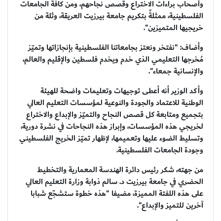
وأصحاب براءات الاختراع وقصص نجاحهم، ومن كافة الجامعات
الفلسطينية، ممثلةً بتكريم جامعة بيرزيت العريقة، وثلة من
خريجيها المتميزين".
وأضاف: "نفتخر ونعتز بجامعاتنا الفلسطينية بإنجازاتها وتميّز
مُخرجها التعليمي الذي خدم ويخدم فلسطين والإقليم والعالم،
والإنسانية جمعاء".
وأكد الوزير أنه أعطى توجيهات وتعليمات واضحة للهيئة
الوطنية للاعتماد والجودة والنوعية لمؤسسات التعليم العالي
بتجميع ومتابعة كل قصص النجاح والتميّز والإبداع والاختراع
لخريجي هذه المؤسسات، وإبراز هذه النجاحات في نشرة دورية،
وتسليط الضوء عليها وتعميمها، لإظهار تميّز الخريج الفلسطيني
وجودة الجامعات الفلسطينية.
من جهته، شكر رئيس دائرة الهندسة المعمارية والتخطيط
الحضري في جامعة بيرزيت د. سالم ذوابة وزارة التعليم العالي
على هذه اللفتة المميزة، مضيفا "هذه خطوة ستشجّع شبابا
آخرين للتميز والإبداع".