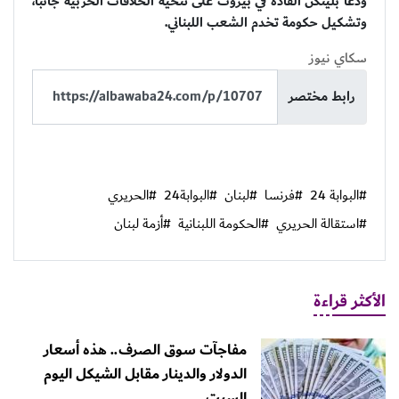
ودعا بلينكن القادة في بيروت على تنحية الخلافات الحزبية جانبا،
وتشكيل حكومة تخدم الشعب اللبناني.
سكاي نيوز
رابط مختصر
#البوابة 24
#فرنسا
#لبنان
#البوابة24
#الحريري
#استقالة الحريري
#الحكومة اللبنانية
#أزمة لبنان
الأكثر قراءة
مفاجآت سوق الصرف.. هذه أسعار
الدولار والدينار مقابل الشيكل اليوم
السبت