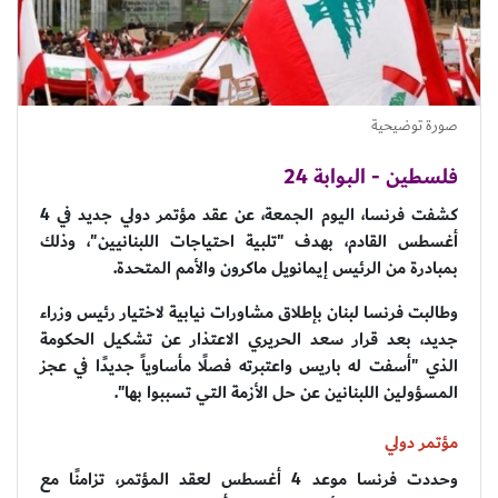
صورة توضيحية
فلسطين - البوابة 24
كشفت فرنسا، اليوم الجمعة، عن عقد مؤتمر دولي جديد في 4
أغسطس القادم، بهدف "تلبية احتياجات اللبنانيين"، وذلك
بمبادرة من الرئيس إيمانويل ماكرون والأمم المتحدة.
وطالبت فرنسا لبنان بإطلاق مشاورات نيابية لاختيار رئيس وزراء
جديد، بعد قرار سعد الحريري الاعتذار عن تشكيل الحكومة
الذي "أسفت له باريس واعتبرته فصلًا مأساوياً جديدًا في عجز
المسؤولين اللبنانين عن حل الأزمة التي تسببوا بها".
مؤتمر دولي
وحددت فرنسا موعد 4 أغسطس لعقد المؤتمر، تزامنًا مع