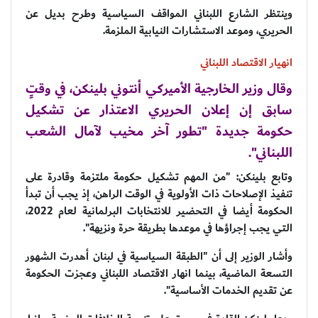
وينتظر الشارع اللبناني المواقف السياسية وطرح بديل عن
الحريري، وموعد الاستشارات النيابية الملزمة.
انهيار الاقتصاد اللبناني
وقال وزير الخارجية الأميركي أنتوني بلينكن، في وقتٍ
سابق إن إعلان الحريري الاعتذار عن تشكيل
حكومة جديدة "تطور آخر مخيب لآمال الشعب
اللبناني".
وتابع بلينكن: "من المهم تشكيل حكومة ملتزمة وقادرة على
تنفيذ الإصلاحات ذات الأولوية في الوقت الراهن، إذ يجب أن تبدأ
الحكومة أيضا في التحضير للانتخابات البرلمانية لعام 2022،
التي يجب إجراؤها في موعدها بطريقة حرة ونزيهة".
وأشار الوزير إلى أن "الطبقة السياسية في لبنان أهدرت الشهور
التسعة الماضية، بينما انهار الاقتصاد اللبناني وعجزت الحكومة
عن تقديم الخدمات الأساسية".