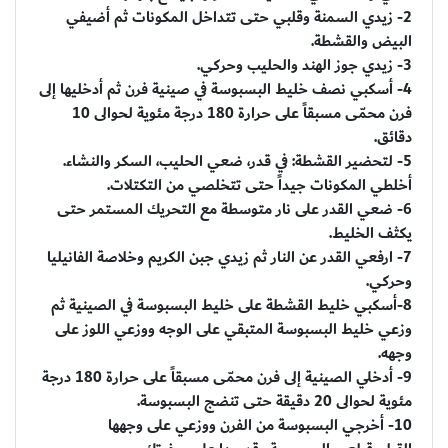
2- زيدي السمنة وقلبي حتى تتداخل المكونات ثم أضيفي
البيض والقشطة.
3- زيدي جوز الهند والحليب وحركي.
4- أسكبي نصف خليط البسبوسة في صينية فرن ثم أدخليها إلى
فرن محمّى مسبقاً على حرارة 180 درجة مئوية لحوالى 10
دقائق.
5- لتحضير القشطة: في قدر، ضعي الحليب، السكر والنشاء.
أخلطي المكونات جيداً حتى تتخلصي من التكتلات.
6- ضعي القدر على نار متوسطة مع التحريك المستمر حتى
يكثف الخليط.
7- ارفعي القدر عن النار ثم زيدي جبن الكريم وخلاصة الفانيليا
وحركي.
8-أسكبي خليط القشطة على خليط البسبوسة في الصينية ثم
وزعي خليط البسبوسة المتبقي على الوجه ووزعي اللوز على
وجهه.
9- أدخلي الصينية إلى فرن محمّى مسبقاً على حرارة 180 درجة
مئوية لحوالى 20 دقيقة حتى تنضج البسبوسة.
10- أخرجي البسبوسة من الفرن ووزعي على وجهها