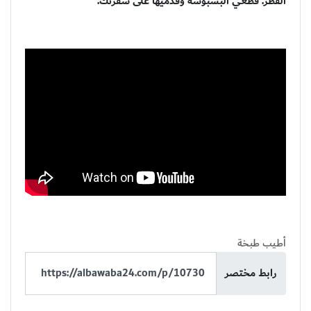
القطر. قطعي البسبوسة وقدميها على سفرتك.
أطيب طبخة
رابط مختصر