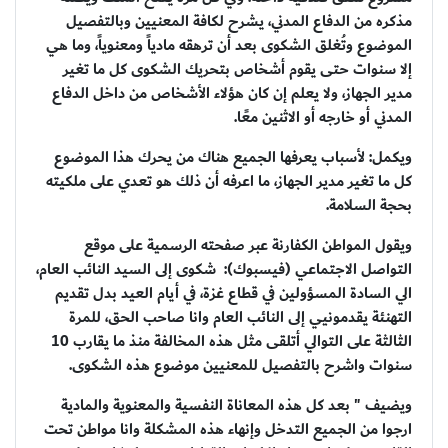
مذكره من الدفاع المدني، يشرح لكافة المعنيين وبالتفصيل
الموضوع وتُغلق الشكوى بعد أن ترهقه مادياً ومعنوياً، وما هي
إلا سنوات حتى يقوم أشخاص بتحريك الشكوى كل ما تغير
مدير الجهاز، ولا يعلم إن كان هؤلاء الأشخاص من داخل الدفاع
المدني أو خارجه أو الاثنين معًا.
ويكمل: لأسباب يعرفها الجميع هناك من يحرك هذا الموضوع
كل ما تغير مدير الجهاز، ما اعرفه أن ذلك هو تعدي على ملكيته
بحجة السلامة.
ويقول المواطن الكفارنة عبر صفحته الرسمية على موقع
التواصل الاجتماعي (فيسبوك): شكوى إلى السيد النائب العام،
الي السادة المسؤولين في قطاع غزة، في أيام العيد بدل تقديم
التهنئة يقدمونيي إلى النائب العام وانا صاحب الحق، للمرة
الثالثة على التوالي أتلقى مثل هذه المخالفة منذ ما يقارب 10
سنوات واشرح بالتفصيل للمعنيين موضوع هذه الشكوى.
ويضيف " بعد كل هذه المعاناة النفسية والمعنوية والمادية
ارجوا من الجميع التدخل وإنهاء هذه المشكلة وانا مواطن تحت