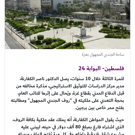
ساحة الجندي المجهول بغزة
فلسطين- البوابة 24
للمرة الثالثة خلال 10 سنوات، يصل الدكتور ناصر الكفارنة،
مدير مركز الدراسات للتوثيق الاستراتيجي، مذكرة مخالفه من
قبل الدفاع المدني بقطاع غزة، ويُحال على إثرها للنائب العام،
بحجة التعدي على ملكيته في "روف الجندي المجهول" ومطالبته
بفتح ممر خاص بين برجين.
حيث يقول المواطن الكفارنة، أنه يملك عقد ملكية بكافة الروف،
الذي اشتراه فارغ بمبلغ 80 ألف دولار في حينه، ليبني عليه
مشروع شقق فندقية داخله، وفي كل مرة يُفتح الملف ويصله