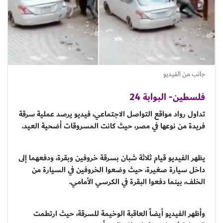
جانب من الفيديو
فلسطين- البوابة 24
تداول رواد مواقع التواصل الاجتماعي، فيديو يرصد عملية سرقة
فريدة من نوعها في مصر، حيث كانت المسروقات أضحية العيد.
يظهر الفيديو قيام ثلاثة شبان بسرقة خروفين وبقرة، ودفعهما إلى
داخل سيارة صغيرة، حيث وضعوا الخروفين في السيارة من
الخلف، بينما دفعوا البقرة في الكرسي الأمامي.
وأظهر الفيديو أيضاً العاقبة الوخيمة للسرقة، حيث ارتطمت