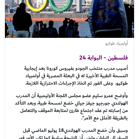
أولمبياد طوكيو
فلسطين - البوابة 24
أصيب مدرب منتخب الجودو بفيروس كورونا بعد إيجابية
المسحة الطبية الأخيرة له في البعثة المصرية في أولمبياد
طوكيو، وعلى الفور تم اتخاذ الإجراءات الاحترازية اللازمة.
وأوضح عمرو سليم عضو مجلس اللجنة الأوليمبية أن المدرب
الهولندي جورجيو جيفز جياني خضع لمسحة طبية، وبعد التأكد
من إصابته تم عقد اجتماع طارئ لمتابعة الموقف والتعامل
بالطريقة الأمثل مع الأمر".
وسبق وأن خضع المدرب الهولندي18 يوليو الماضي قبل
السفر إلى اليابان، وتبني أن النتيجة سلبية كما تكرر الأمر فور