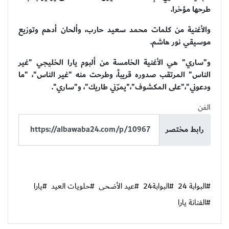
طرحها مؤخرا.
والأغنية من كلمات محمد سعيد حارب، وألحان أدهم وتوزيع
موسيقي نور هاشم.
و"ساري" هي الأغنية الخامسة من ألبوم يارا الخليجي "غير
الناس" المرتقب صدوره قريباً، وطرحت منه "غير الناس"، "ما
ودعوني"،"على المكشوف"،"يمرّني طاريك"، و"ساري".
الفن
رابط مختصر
#البوابة 24
#البوابة24
#عيد الأضحى
#حلويات العيد
#يارا
#الفنانة يارا