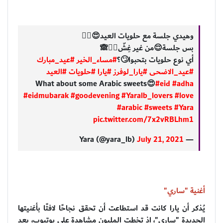
وهيدي جلسة مع حلويات العيد😍👯‍♀️
بس جلسة😌من غير غِشّ👯‍♀️🙈
أي نوع حلويات بتحبوا🙄؟
#مساء_الخير
#عيد_مبارك
#عيد_الاضحى
#يارا_لوفرز
#يارا
#حلويات
#العيد
What about some Arabic sweets😍
#eid
#adha
#eidmubarak
#goodevening
#Yaralb_lovers
#love
#arabic
#sweets
#Yara
pic.twitter.com/7x2vRBLhm1
July 21, 2021
— Yara (@yara_lb)
أغنية "ساري"
يُذكر أن يارا كانت قد استطاعت أن تحقق نجاحًا لافتًا بأغنيتها
الجديدة "ساري"، إذ تخطت المليون مشاهدة على يوتيوب، بعد