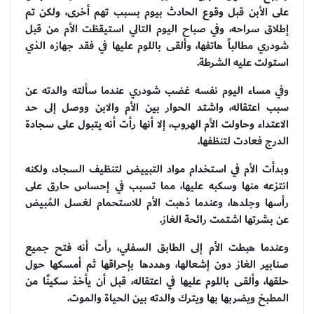
على الأبن قبل وقوع الحادث بيوم بسبب تهم أخرى، ولكن تم
إطلاق سراحه، وفي صباح اليوم التالي استيقظت الأم من قبل
شودري مطالباً هاتفها، وألقى باللوم عليها في فقد جهازه الذي
استولت عليه الشرطة.
وفي مساء اليوم نفسه غضب شودري عندما سألته والدته عن
سبب اعتقاله، واشتد الحوار بين الأم والابن ووصل إلى حد
الاعتداء وحاولت الأم الهروب، إلا أنها رأت أنه يتبول على سجادة
الدرج فعادت لتنظفها.
وبدأت الأم في استخدام مواد التبييض لتنظيف السجاد، ولكنه
انتزعه منها وسكبه عليها، مما تسبب في إحساس حارق على
رأسها وجلدها، وعندما ذهبت الأم للاستحمام لغسل المُبيض
عن بشرتها اشتمت رائحة الغاز.
وعندما هبطت الأم إلى الطابق السفلي، رأت أنه فتح جميع
صنابير الغاز دون إشعالها، وهددها بإحراقها ثم أمسكها حول
حلقها، وألقى باللوم عليها في اعتقاله، قبل أن يأخذ سكينًا من
المطبخ ويضربها بها ويترك والدته بين الحياة والموت.