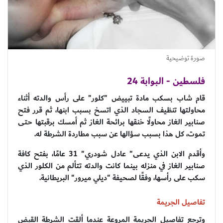
صورة توضيحية
فلسطين - البوابة 24
قام شاب بسكب مادة تبييض "كلور" على رأس والدته أثناء
محاولتها تنظيف السجاد الذي اتسخ بسبب ابنها، ثم قرر فتح
صنابير الغاز محاولًا خنقها برائحة الغاز ثم أمسك برقبتها حتى
تموت، كل هذا بسبب سؤالها عن سبب مطاردة الشرطة له.
وأقدم الابن الذي يدعى" عادل شودري" 31 عامًا، بفتح كافة
صنابير الغاز في منزله بينما كانت والدته تتألم من الكلور الذي
سكب على رأسها، وفقًا لصحيفة "ديلي ميرور" البريطانية.
تفاصيل الجريمة
وترجع تفاصيل الجريمة المروعة عندما ألقت الشرطة القبض