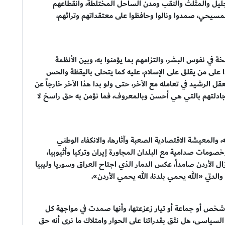
سيحية الفلسطينية في مناطق 48، أبناء الجليل والمثلث والنقب ومدن الساحل المختلطة، وانقطاعهم
سيحي، صمدوا ونالوا وحافظوا على معتقداتهم وتراثهم،
سخة في نفوس البشر، والتزامهم بما يؤمنوا به، وبين الأنظمة
 على من يقلق على الإسلام، عليه كما يتحلى باليقظة والحس
ل الرشيد في تعامله مع الآخر، حتى ولو بدا هذا الآخر خارجاً عن
 مجادلتهم بالتي هي أحسن وبالمعروف، فما نؤمن به حق راسخ لا
 والمعيشة الاقتصادية الصعبة وآثارها، والانكفاء الوطني
خصومات صدامية مع البلدان المجاورة إيران وتركيا وأثيوبيا،
 الأردن صامداً، عكس الدمار الذي اجتاح العراق وسوريا وليبيا
الدتي «الله يحمي بلدنا، الله يحمي الأردن».
 شخص أو جماعة أو تيار زعزعتها، وأنها صمدت في مواجهة كل
ا السياسي، هل نثق بقدراتنا على الحوار وامتلاك ما نرى أنه حق