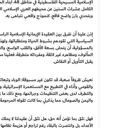
الإسلامية الم
الكامل عشرات السنين عن محيطهم العربي الإسلامي الم
وبتحدي بارز واضح فاقع، كنموذج واقعي نتباهى به.
إذن علينا أن نفرق بين العقيدة الإيمانية الإسلامية الرا
السياسية التي تقودهم بشروط الحياة ومتطلباتها، ولهذا
بالمسؤولية، أن يتحلى بسعة الأفق، والقلب الواسع، والعق
المألوف، ومظاهره غير لائقة، ومفرداته متطرفة، فعلينا
يقبل التأويل أو النقاش.
نعيش ظروفاً صعبة، قد تكون غير مسبوقة: الوباء وتبعاته،
والقومي وأذاه في التطبيع مع المستعمرة الإسرائيلية، و
والتطرف لدى بعض التنظيمات وجرائمها، ومع ذلك ما زال
واليمن والصومال، مما يذكرني بما كانت تقوله المرحومة و
فهل نثق بما نؤمن أنه حق، هل نثق أن عقيدتنا لا يملك
الأعداء، بل وانتصرت بالبقاء رغم تراجع أو هزيمة نظامه