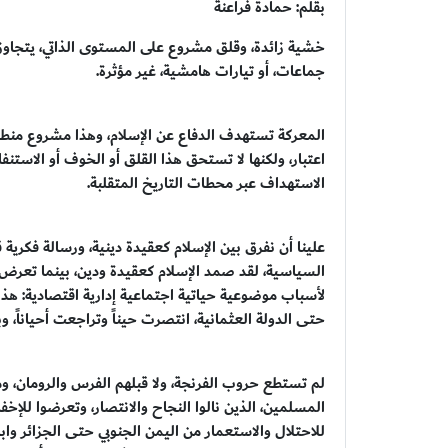
بقلم: حمادة فراعنة
خشية زائدة، وقلق مشروع على المستوى الذاتي، يتجاوز 
جماعات، أو تيارات هامشية، غير مؤثرة.
المعركة تستهدف الدفاع عن الإسلام، وهذا مشروع منطق
اعتبار، ولكنها لا تستحق هذا القلق أو الخوف أو الاست
الاستهداف عبر محطات التاريخ المتقلبة.
علينا أن نفرق بين الإسلام كعقيدة دينية، ورسالة فكرية
السياسية، لقد صمد الإسلام كعقيدة ودين، بينما تعرض ال
لأسباب موضوعية حياتية اجتماعية إدارية اقتصادية: هذا 
حتى الدولة العثمانية، انتصرت حيناً وتراجعت أحياناً، وبقي
لم تستطع حروب الفرنجة، ولا قبلهم الفرس والرومان، و
المسلمين، الذين نالوا النجاح والانتصار، وتعرضوا للإخف
للاحتلال والاستعمار من اليمن الجنوبي حتى الجزائر وا