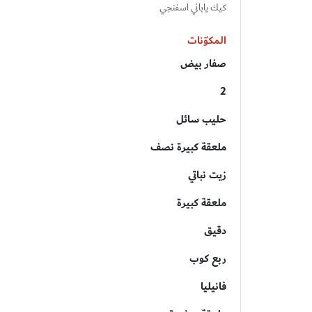
كيك ياباني اسفنجي
المكوّنات
صفار بيض
2
حليب سائل
ملعقة كبيرة نصف
زيت نباتي
ملعقة كبيرة
دقيق
ربع كوب
فانيليا