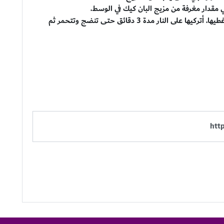
عي مقدار مغرفة من مزيج البان كيك في الوسط.
أضيفي مقدار ملعقة كبيرة من الماء في المقلاة وغطيها. أتركيها على النار مدة 3 دقائق حتى تنضج وتتحمر ثم