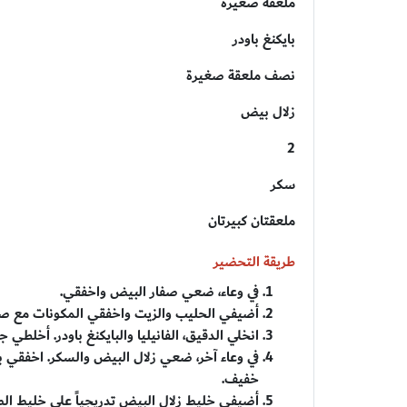
ملعقة صغيرة
بايكنغ باودر
نصف ملعقة صغيرة
زلال بيض
2
سكر
ملعقتان كبيرتان
طريقة التحضير
في وعاء، ضعي صفار البيض واخفقي.
أضيفي الحليب والزيت واخفقي المكونات مع صف
انخلي الدقيق، الفانيليا والبايكنغ باودر. أخلطي 
في وعاء آخر، ضعي زلال البيض والسكر. اخفقي ب
خفيف.
أضيفي خليط زلال البيض تدريجياً على خليط ال