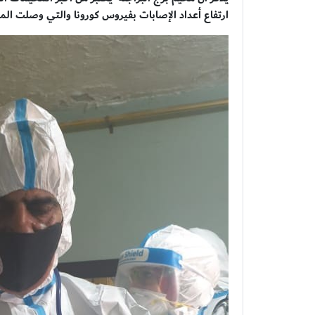
ارتفاع أعداد الإصابات بفيروس كورونا والتي وصلت المائة، من بينها 4 حالات 