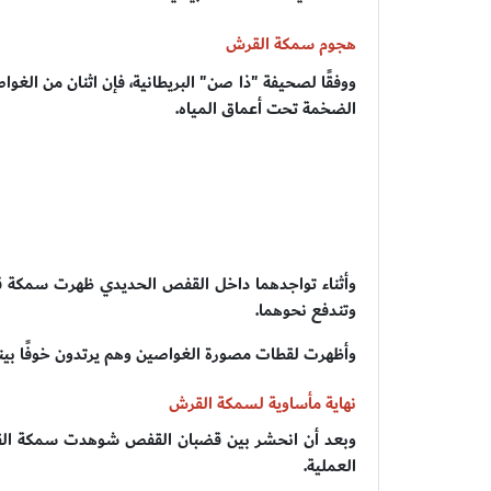
هجوم سمكة القرش
ووفقًا لصحيفة "ذا صن" البريطانية، فإن اثنان من الغو
الضخمة تحت أعماق المياه.
وتندفع نحوهما.
وأظهرت لقطات مصورة الغواصين وهم يرتدون خوفًا بينم
نهاية مأساوية لسمكة القرش
وبعد أن انحشر بين قضبان القفص شوهدت سمكة القر
العملية.