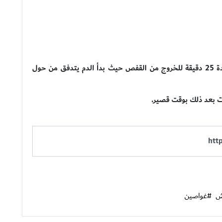
وبالرغم من محاولات الهروب، قال إن القرش كافح لمدة 25 دقيقة للخروج من القفص حيث بدأ الدم يتدفق من حول
ات بعد ذلك بوقت قصير.
ش
#غواصين