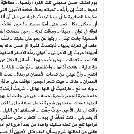
يوم امتلك حسن صديقي تلك الكرة ؛ رقّصها ... مطاطيّةً م
نحيفا .. كنتُ إن رأيتُه .. تخيلته يعلكُ قطعة الأفيون 
مخيمنا الصغيرة ..! في بيتنا ترددتُ طويلا من قبل أن ألقي ق
أبي .. دكّني دكّا .. كمن ينهي أمرًا مسرعا .. ! حين انفلتُ 
فوقه في ثوانٍ .. رميتُه .. ومزقت كرته .. وحين سمعت انفجا
السمينة جاءت تهدُر .. رأيتُها عن بعدٍ على عتبتنا .. تقف
خلفِ أبي تحرك يديها .. فابتعدتُ كثيرا! أمّ حسن هات
أفيونه! هربتُ إلى الأحراش .. أغواني رملُه الأصفر المنف
الأكاسيا .. تعمقت .. وهرولتُ مبتهجا .. أسائل التلالَ عن آ
تلةٍ عالية .. رفعت آذانها .. وأخفضتها .. ثمَّ هوّت نازلة 
انتفخ .. وأنَّ عينيّ من كدمات الأغصان تورمتا! .. عدتُ ل
العمران .. هناك .. حيث شجر الجميز الواقف على حافة الط
.. وبلا مدافع .. فارتميتُ في ظلها الهائل .. شرعتُ أرقبُ
هذه شجرة الجميز شجرة نحسة .. هي من جلبت لنا يهود ا
لليهود : هناك ستجدون شجرة تحمل سبعة بطون! لكني كنتُ ج
راقت لي على الأرضِ حبّاتٌ جفّت ... فجمعُتها! في الليل 
ألا يضربني .. كنت مًعلّقًا في يدِه ... أنتظر .. حتى حذف
فراخها تقع من تحته سكينه واحدة من بعد أخرى! لم أدر إن
عقلي من لحظتها شرع يسأل: كيف قتل الأفيون أمَّ حسن؟ و