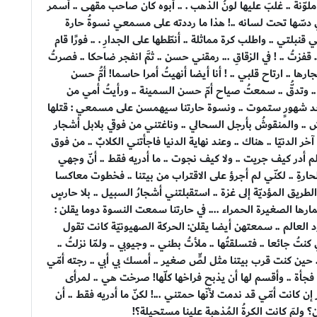
لوّنة .. غلبَ عليها لونُ الذهب . .. أبوه كان صاحب مقهى .. أسمر
التي دسّها تحت لسانه ..! هذا ما رددته على مسمعي نسوةُ حارة
نبلتي .. واطلب كرة مماثلة .. أنطّطها على الجدارِ . .. فورًا قام
.. قفزتُ .. ! في الزقاقِ ... رمقني حسن .. ثمَّ انفجر ضاحكا .. فصرتُ
رها .. ارتاح قلبي .. ! أنا أيضا أنهيتُ أمرا حاسما! أمُّ حسن
ُ .. وتدقُّ .. سمعتُ صياح أمّ حسن السمينة .. ورأيتُ أمي من
ه بعد شهورٍ ستموت .. ونسوة حارتنا سيهمسن على مسمعي : قتلها
وش .. والمنقوشُ بأرجل السحالي .. وناغتني من فوقي بلابل أشجار
خر الدنيّا .. هناك .. وعند نهاية الدنيا فاجأتني الكلابٌ .. من فوق
..! لم أدر كيف جريت .. ولا كيف نجوت .. ما أدريه فقط .. أنّ وجهي
لحارةِ .. لكنّي لم أجرؤ على الاقتراب من بيتنا .. فخطوت معاكسا
ريق المؤديّة إلى غزة .. استقبلتني أشجارُ السبيل .. بلا حارسٍ
 ثمارها الصغيرة الحمراء .... في حارتنا سمعت النسوة دوما يقلن :
لعالم .. سمعتهن أيضا يقلن: الحركة الصهيونيّة كانت تقول
ائعا .. فتسلقتُها .. ملأتُ بطني .. وجيوبي .. ولمّا نزلتُ ..
.. حين كنت قرب بيتنا مثل لصٍّ صغير .. أمسك بي أبي .. رجته أمّي
ني فجأة .. وأقسم لها أن يذبح فراخها كلّها! صرخت هي .. لمرأى
 كانت أمّي قد ندمت لأنّها حمتني ...! لكنّ ما أدريه فقط .. أن
لمَ كانت الكرةُ المُذهبة علينا مستحيلة؟!