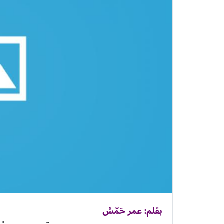
بقلم: عمر حَمّش