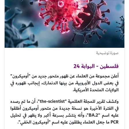
صورة توضيحية
فلسطين - البوابة 24
أعلن مجموعة من العلماء عن ظهور متحور جديد من "أوميكرون"
في بعض الدول الأوروبية، من بينها الدنمارك، إبجانب ظهوره في
الولايات المتحدة الأمريكية.
وكشف تقرير للمجلة العللمية "the-scientist"، أن ما تم رصده
في الفترة الأخيرة هو نسخة جديدة من متحور أوميكرون أطلقوا
عليه اسم "BA.2"، وأنه ينتشر بسرعة أكبر ولا يظهر في تحليل
PCR ما جعل العلماء يطلقون عليه اسم "أوميكرون الخفي".