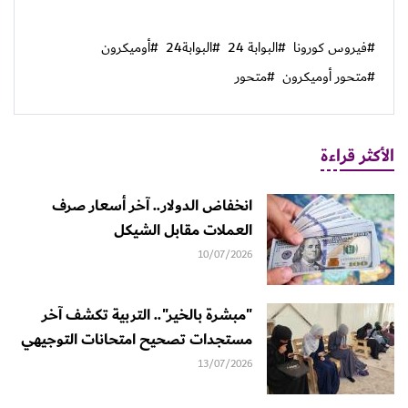
#فيروس كورونا
#البوابة 24
#البوابة24
#أوميكرون
#متحور أوميكرون
#متحور
الأكثر قراءة
انخفاض الدولار.. آخر أسعار صرف
العملات مقابل الشيكل
10/07/2026
"مبشرة بالخير".. التربية تكشف آخر
مستجدات تصحيح امتحانات التوجيهي
13/07/2026