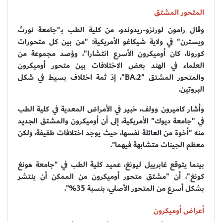
المتحور المشتق
وقال رامون لورنزو-ريدوندو، من كلية الطب بـ"جامعة نورث
ويسترن" في ولاية شيكاغو الأمريكية: "من بين كل متحورات
كورونا، كان أوميكرون الأسرع انتشارا"، وؤصد مجموعة من
العلماء في الهند بعض الاختلافات بين متحور أوميكرون
والمتحور المشتق "BA.2"، إذ ثمة اختلاف بسيط في شكل
البروتين.
وأشار كاميرون وولف، خبير في الأمراض المعدية في كلية الطب
في "جامعة ديوك" الأمريكية، إلى أن أوميكرون والمشتق الجديد
منه "أخوة من العائلة نفسها، حيث يوجد اختلافات طفيفة، ولكن
معظم الجينات متشابهة فيهما".
بينما يتوقع غابرييل ليونغ، عميد كلية الطب في "جامعة هونغ
كونغ"، أن "مشتق متحور أوميكرون من الممكن أن ينتشر
بشكل أسرع من المتحور الأصلي، بنسبة 35%".
أعراض أوميكرون