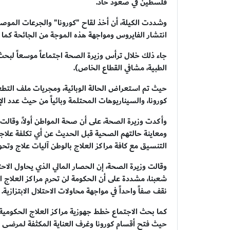
فلسطين في صعود حاد.
وشددت الكيلة، أن أخذ لقاح "كورونا" والجرعات الموصى 
انتشار الفايروس ومواجهة هذه الموجة من الجائحة كما وا
جاء ذلك خلال ترأس وزيرة الصحة اجتماعاً موسعاً لبحث 
الطبية، مشافي القطاع الخاص).
حيث تم استعراض الحالة الوبائية، ومجريات ملف التط
كورونا، والسيناريوهات المحتلمة وبائياً من حيث عدد ال
وأكدت وزيرة الصحة، على أن صحة المواطن أولاً، وقال
ومعاينة حالتهم الصحية قبل الحديث عن أي تكلفة علاجية
التنسيق مع كافة مراكز العلاج بالوطن آليات علاج وتح
وقالت وزيرة الصحة، إن الحصار المالي الذي يحاول الاح
شعبنا، مشددة على أن الحكومة لن تحرم مراكز العلاج ال
نقف صفاً واحداً في مواجهة محاولات الاحتلال الابتزازية.
كما بحث الاجتماع خطط جهوزية مراكز العلاج الحكومية 
حيث فتح أقسام كورونا وغرف العناية المكثفة لمرضى كوفيد-١٩، وتوفير المستلزمات الطبي