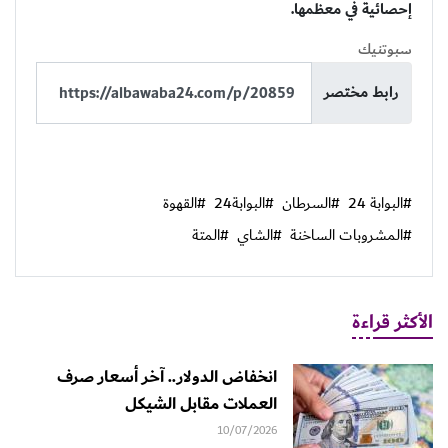
إحصائية في معظمها.
سبوتنيك
رابط مختصر
#البوابة 24
#السرطان
#البوابة24
#القهوة
#المشروبات الساخنة
#الشاي
#المتة
الأكثر قراءة
انخفاض الدولار.. آخر أسعار صرف
العملات مقابل الشيكل
10/07/2026