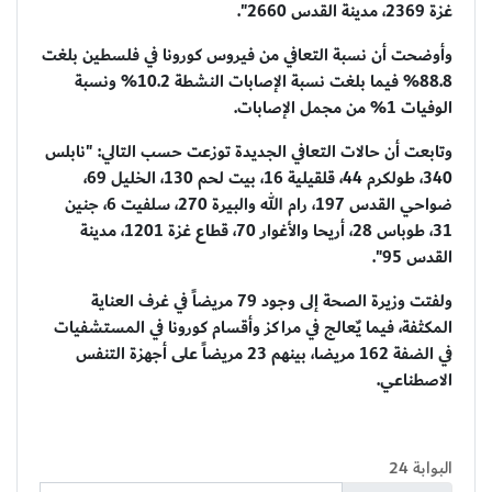
غزة 2369، مدينة القدس 2660".
وأوضحت أن نسبة التعافي من فيروس كورونا في فلسطين بلغت
88.8% فيما بلغت نسبة الإصابات النشطة 10.2% ونسبة
الوفيات 1% من مجمل الإصابات.
وتابعت أن حالات التعافي الجديدة توزعت حسب التالي: "نابلس
340، طولكرم 44، قلقيلية 16، بيت لحم 130، الخليل 69،
ضواحي القدس 197، رام الله والبيرة 270، سلفيت 6، جنين
31، طوباس 28، أريحا والأغوار 70، قطاع غزة 1201، مدينة
القدس 95".
ولفتت وزيرة الصحة إلى وجود 79 مريضاً في غرف العناية
المكثفة، فيما يٌعالج في مراكز وأقسام كورونا في المستشفيات
في الضفة 162 مريضا، بينهم 23 مريضاً على أجهزة التنفس
الاصطناعي.
البوابة 24