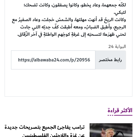
لكنّه جمعهما، وعاد يخطو، وكانوا يصفقون، وكانت تضحك؛
لتبكي.
وكانت الريحُ قد أنهت مهلتها، والشمسُ خجلت، وعاد الصفيرُ مع
الرجيع، وأطبق الضبابُ، ومعه أطبقت كفّ جدتِه التي جاءت
تحني ظهرَها؛ لتسحبَه إلى غرفةِ كوخِهم الواطئةِ في آخر الزّقاق.
البوابة 24
رابط مختصر
الأكثر قراءة
ترامب يفاجئ الجميع بتصريحات جديدة
عن غزة واللاجئين الفلسطينيين