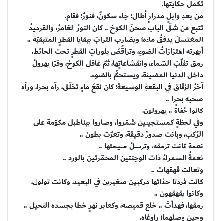
تكمل حكايتها.
من بعدِ وابلٍ مدرارٍ أطال؛ جاء سكونٌ، فنورٌ؛ فقام.
تتبع من شقّ الباب صحنَ الكوخ .. كان النورُ الغامرُ، والقرميدُ
المغتسلُ يدفقُ ماءه؛ ويضارب الترابَ ببقايا القطرٍ المتبقيّة ..
أبهرته اهتزازاتُ الضوءِ، وتراقُصُ بلوراتِ القطرٍ تحت الحائط.
رمق تقلّبَ السّماء، وانقشاعاتٍها، ثمّ غافل الكوخ، وفرّ؛ يهرولُ
داخل الدنيا المضيئة، ويستحمُّ بالضوء.
آخرُ الزقاق في البقعةِ الوسيعة؛ كان نقعُ ماءٍ تخلّق، رآه بحرا، ورآه
صحبه بحرا ..
كانوا حُفاةً .. يهرولون.
وفي لحظةٍ كمستجيبين شمّروا، وصاروا ببناطيل مكوّمة على
الرُكب، وبانت صدورٌ دقيقة، وتعرّت بطون ..
نعمة كانت ترمقه، وترسلُ صيحتها ..
نعمةُ السمراءُ ذات الوجنتين المحمّرتين بالورد ..
وتعالت قهقهات ..
كانت فردتا حذائها مركبين صغيرين في البعيد، وكانت تولول،
وكانوا يقهقهون ..
رمقها، فهدأتْ .. خلع قميصه، وكعابر نهرٍ خطا بجسده النحيل ..
وحين وصلهما؛ راوغاه.