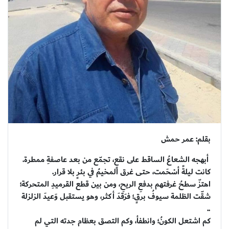
بقلم: عمر حمش
أبهجه الشعاعُ الساقط على نقعٍ، تجمّع من بعد عاصفةِ ممطرة.
كانت ليلةً أسْحَمت، حتى غرق المخيمُ في بئرٍ بلا قرار.
اهتزّ سطحُ غرفتهم بدفعِ الريحِ، ومن بين قطع القرميدِ المتحركة؛
شقّت الظلمة سيوفُ برقٍ؛ فرَقدَ أكثر، وهو يستقبل وَعيدَ الزلزلة
..
كم اشتعل الكونُ؛ وانطفأ، وكم التصق بعظام جدته التي لم