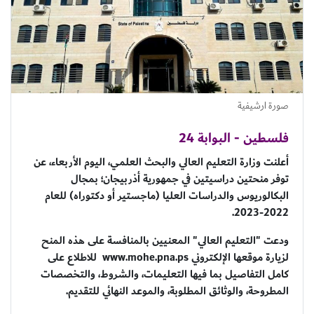
صورة ارشيفية
فلسطين - البوابة 24
أعلنت وزارة التعليم العالي والبحث العلمي، اليوم الأربعاء، عن
توفر منحتين دراسيتين في جمهورية أذربيجان؛ بمجال
البكالوريوس والدراسات العليا (ماجستير أو دكتوراه) للعام
2022-2023.
ودعت "التعليم العالي" المعنيين بالمنافسة على هذه المنح
لزيارة موقعها الإلكتروني www.mohe.pna.ps للاطلاع على
كامل التفاصيل بما فيها التعليمات، والشروط، والتخصصات
المطروحة، والوثائق المطلوبة، والموعد النهائي للتقديم.