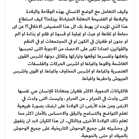
وكيف التعامل مع الوضع الانساني بهذه الوقاحة والبلادة
والبلاهة او الفضيحة المعلنة المتبادلة بينكما؟ كيف استطاع
هذا الذي تؤيده ان يهبط بك الى هذا الحضيض الاخلاقي؟! عن اى
دمامة او تفاهة او عبث او غباوة او قسوة او ظلم او بذاءة او الم
او جنون او طغيان في الكون او في المجتمعات او في النظم
والقوانين، اعدادا تكبر على الاحصاء من الاجوبة التى تحرسها
وتعلنها وتفسرها توقعها وتباركها وتقاتل دونها، اشرس القوى
الغاشمة واقوها واغباها او اشرس الحركات والفلسفات
العنصرية واغباها، او اشرس المخاوف واغباها. او اقوى واشرس
الجيوش واحقرها واغباها.
فالكيانات الدموية. الاكثر طغيان ومعاداة للإنسان هي نفسها
التى ولدت في الحرام .. من الحرام ، وليست التى ولدت في
الارض ومن هذه الأرض، ان الولادة على ارضك بصورة طبيعية
تعلم التواضع والتسامح والرفق والاحساس بالأمان اكثر مما
تعلم ذلك الولادة الأخرى, وبالتالي.. ان هذا الكيان لابد ان يتفوق
في وحشيته على جميع الوحوش التاريخية، على جميع الوحوش
بالميلاد او حتى بالموهبة.