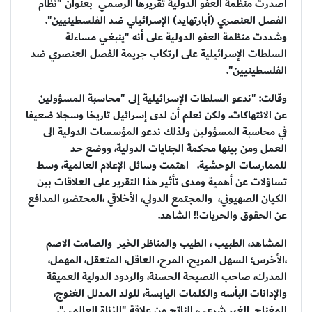
أصدرت منظمة العفو الدولية تقريرها الرسمي بعنوان "نظام
الفصل العنصري (أبارتهايد) الإسرائيلي ضد الفلسطينيين".
وشددت منظمة العفو الدولية على أنه "ينبغي مساءلة
السلطات الإسرائيلية على ارتكاب جريمة الفصل العنصري ضد
الفلسطينيين".
وقالت: "ندعو السلطات الإسرائيلية إلى "محاسبة المسؤولين
عن الانتهاكات. ولكن نعلم أن لدى إسرائيل تاريخا وسجلا ضعيفا
في محاسبة المسؤولين ولذلك ندعو المؤسسات الدولية الى
العمل ومن بينها محكمة الجنايات الدولية، ووضع حد
للممارسات الوحشية. اهتمت وسائل الإعلام العالمية، وسط
تساؤلات عن أهمية ومدى تأثير هذا التقرير على العلاقات بين
الكيان الصهيوني، والمجتمع الدولي، الأخلاقي ،المحتضر، المدافع
عن الحقوق والحريات!! الشاهد.
المشاهد، الطبيب ، الطيب والمناظر الخير والصامت الاصم
،الأخرس؛ السهل المريح، المرح، العاقل، المتعقل، المهمل،
المدرك، صاحب النصيحة الحسنة، والردود الدولية العميقة
والإدانات البأسه والكلمات اليابسة، للولد المدلل الغنوج،
المغناج, الغير شرعي، الناتج من علاقة "الزناة العالمي".