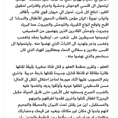
ليتحول الى اقسي الوحوش وحشية واجرام وافتراس لحقوق
الغير ، ابتلع كل شئ.. تحول الي حيوان قوي غالب بأظافر
وانياب نووية ؛ كيان مؤمن بالعقاب الدموي للأطفال والنساء! ان
اقبح واوقح انواع الكبرياء والتوحش والجبروت هما كبرياء
وجبروت وتوحش القادرين الذين ينهضون من الحضيض،
ليصبحوا مسيطرين على شعب حر ، لينظروا بحقد وتعصب
وغضب وذعر وتهديد الى التراث الذي نهضوا منه . وليتحولوا الى
اقسى جلادين و سفاكي الدماء ومعاقبين للهباء الذي كان
سماءهم والذي نهضوا منه .
العفو .. وتقرير منظمة العفو. و قتل فتاة صغيرة رقيقة تقتلها
طائرة مقاتلة او قاذفة قنابل، وسيدة تقتلها بارجة حربية واخري
يتم التصويب عليها اثناء عبورها لحاجز احتلالي لتقل في الحال؛
مسن فلسطيني اغلقوا عينيه وأوثقوا يديه، واعتدوا عليه
بالضرب المبرح وسحلوه على الأرض، حتى فارق الحياة. مكبل
اليدين!! اطفال قتلوا واخرين فقدوا اطرافهم واعينهم
والمستقبل.. اين من يقتل تحت النيران والمحرقة والجحيم
لانهم ولدوا في مكان غير مكانك وبعيد عن قيمك وحضارتك
ونظامك، ام هو اسلوب غير مألوف من الوقحة والجنون ، ان