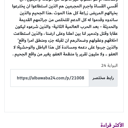
أقسي القساة واجرم المجرمين هم الذين استطاعوا ان يخترعوا
بخيالهم المريض زراعة كل هذا الموت .هذا الجحيم والذين
ساندوه وقدموا له كل الدعم للتخلص من جرائمهم القديمة
والحديثة - بعد الحرب العالمية الثانية- والذين شرعوه ليكون
عقابا وقتل وتدمير لنا بين اهلنا وعلى ارضنا ، والذين استطاعت
اخلاقهم وعقولهم وضمائرهم ان تقبله جزء ومنطق امرا واقع’
والذين جرءوا على دعمه ومساندة كل هذا الباطل والوحشية؛ لا
العفو .. ولا مليون تقرير يا منظمة العفو. يغير من واقع الجحيم .
البوابة 24
رابط مختصر
الأكثر قراءة