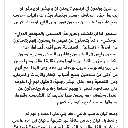
ان الذين يولدون في ارضهم لا يمكن ان يعيشوا او يعرفوا او
يجربوا احقاد ومخاوف وهموم وبغضاء وبذاءات وانياب وحروب
ومجاعات وتفاهات من يولدون فوق ارض الغير او تحت الارض.
اسمحوا لنا ان نكشف ونعاير هذا المسمى بالمجتمع الدولي-
الوحشي- دائماً يتحدثون عن نقيض ما يفعلون، إنهم يتحدثون
عن الحرية والانسانية والاستقامة، وهم أقوى أعدائها، وعن
الصدق وليس في البشر من يعاقبون الصادق ومن يمارسون
الكذب ويجزون الكاذبين مثلهم! وعن حقارة النفاق وهم احسن
من يزرعونه، ويستثمرون، ويتعاملون معه، وعن الرخاء مع أنهم
من أذكى من يبتدعون جميع أسباب الإفقار والأزمات والحرمان،
وعن التقدمية وهم أعتق البشر رجعية؛ لا مثيل لهم في الخوف
على مصالحهم فقط, لا يهبهم تسلطاً وطغياناً، ويتحدثون عن
العدل وحقوق، وهم يعنون بهما تخويف كل الشعوب، وقهرها،
وسوقها لمصلحة كبريائهم، وأحلامهم.
ومعه كيان غاصب طاغي ، فظ بني على الدماء والجرائم
والخطايا.. كيان ولد من علاقة غير شرعية .. كيان ابن زناة عالمي
؛ عاش في الذل والهوان الذي قد فرضه على مجتمعه" قومتيه"