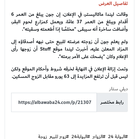
تفاصيل العرض
وقالت ليندا ماكاليستر، في الإعلان، إن جون يبلغ من العمر 6
أقدام ويبلغ من العمر 37 عامًا، ويعمل كمزارع لحوم البقر،
وأضافت ساخرة أنه سيبقى "مخلصًا إذا أطعمته وسقيته".
ولم يعلم جون أن زوجته عرضته للبيع حتى نبهه أصدقاؤه إلى
المزاد المعلن عليه، أخبرت ليندا موقع Stuff أن زوجها رأى
الإعلام وكان "يضحك على الأمر برمته".
وتمت إزالة الإعلان في النهاية لخرقه شروط وأحكام الموقع ولكن
ليس قبل أن ترتفع المزايدة إلى 63 يورو مقابل الزوج المسكين.
ديلي ستار
رابط مختصر
#البوابة 24
#الزواج
#البوابة24
#زوج للبيع
زوجة