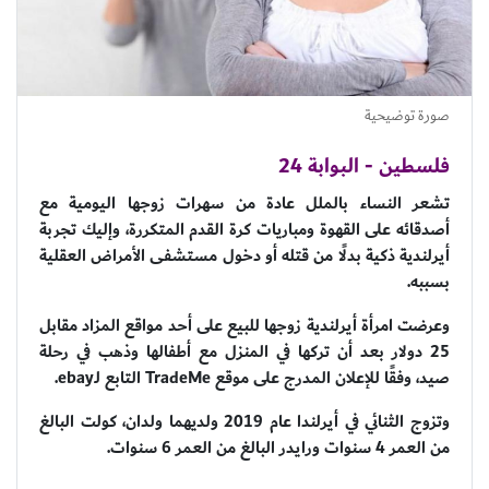
صورة توضيحية
فلسطين - البوابة 24
تشعر النساء بالملل عادة من سهرات زوجها اليومية مع
أصدقائه على القهوة ومباريات كرة القدم المتكررة، وإليك تجربة
أيرلندية ذكية بدلًا من قتله أو دخول مستشفى الأمراض العقلية
بسببه.
وعرضت امرأة أيرلندية زوجها للبيع على أحد مواقع المزاد مقابل
25 دولار بعد أن تركها في المنزل مع أطفالها وذهب في رحلة
صيد، وفقًا للإعلان المدرج على موقع TradeMe التابع لـebay.
وتزوج الثنائي في أيرلندا عام 2019 ولديهما ولدان، كولت البالغ
من العمر 4 سنوات ورايدر البالغ من العمر 6 سنوات.