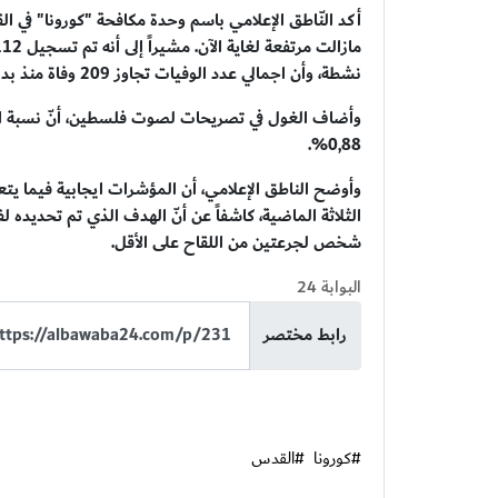
أكد النّاطق الإعلامي باسم وحدة مكافحة "كورونا" في الق
نشطة، وأن اجمالي عدد الوفيات تجاوز 209 وفاة منذ بداية الجائحة.
وأضاف الغول في تصريحات لصوت فلسطين، أنّ نسبة ال
0,88%.
وأوضح الناطق الإعلامي، أن المؤشرات ايجابية فيما يتع
شخص لجرعتين من اللقاح على الأقل.
البوابة 24
رابط مختصر
#كورونا
#القدس