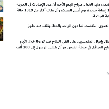
دس، منير الغول، صباح اليوم الأحد، أن عدد الإصابات في المدينة
مازالت مرتفعة لغاية الآن. مشيراً إلى أنه تم تسجيل 112 إصابة جديدة، يوم أمس السبت، وأن هناك أكثر من 1319 حالة
عدوى انخفضت لما دون الواحد بالمئة، وتقف عند حاجز
لق بإقبال المقدسيين على تلقي اللقاح ضد كورونا خلال الأيام
الثلاثة الماضية، كاشفاً عن أنّ الهدف الذي تم تحديده لفتح المرافق في مدينة القدس هو أن يتلقى الوصول إلى 100 ألف