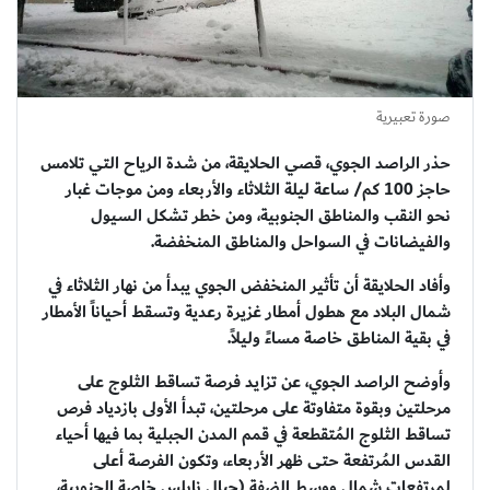
صورة تعبيرية
حذر الراصد الجوي، قصي الحلايقة، من شدة الرياح التي تلامس
حاجز 100 كم/ ساعة ليلة الثلاثاء والأربعاء ومن موجات غبار
نحو النقب والمناطق الجنوبية، ومن خطر تشكل السيول
والفيضانات في السواحل والمناطق المنخفضة.
وأفاد الحلايقة أن تأثير المنخفض الجوي يبدأ من نهار الثلاثاء في
شمال البلاد مع هطول أمطار غزيرة رعدية وتسقط أحياناً الأمطار
في بقية المناطق خاصة مساءً وليلاً.
وأوضح الراصد الجوي، عن تزايد فرصة تساقط الثلوج على
مرحلتين وبقوة متفاوتة على مرحلتين، تبدأ الأولى بازدياد فرص
تساقط الثلوج المُتقطعة في قمم المدن الجبلية بما فيها أحياء
القدس المُرتفعة حتى ظهر الأربعاء، وتكون الفرصة أعلى
لمرتفعات شمال ووسط الضفة (جبال نابلس خاصة الجنوبية،