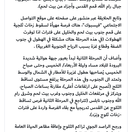
جبال رام الله، قمم القدس وأجزاء من بيت لحم).
وتابع الحلايقة عبر منشور على صفحته على موقع التواصل
الاجتماعي "فيسبوك"، هناك فرصة مهيأة لسقوط زخات ثلجية
على قمم جنوب بيت لحم والخليل على فترات اذا توفرت
الهطولات (في هذه المرحلة هناك مشكلة في الهطول في جنوب
الضفة وقطاع غزة بسبب الرياح الجنوبية الغربية) .
وأضاف أن المرحلة الثانية تبدأ بعبور جبهة هوائية شديدة
البرودة للبلاد مساء وليلة الأربعاء/ الخميس وحتى صباح
الخميس، يُصاحبها هطول غزيرة للأمطار في الشمال والوسط
وتمتد الى الجنوب، وفي هذه المرحلة يرتفع مستوى تساقط
الثلج (تُصبح على ارتفاعات أعلى)، مقارنة بساعات الصباح،
ويتركز في مرتفعات الخليل وجنوب وغرب بيت لحم وشرق رام
الله وجنوب نابلس (تتراجع في المرحلة الثانية فرص تساقط
الثلوج عن القدس تدريجياً مع بقاء الفرصة واردة على فترات
-زخات ثلوج وبَرَد).
ورجح الراصد الجوي تراكم الثلوج وإعاقة مظاهر الحياة العامة