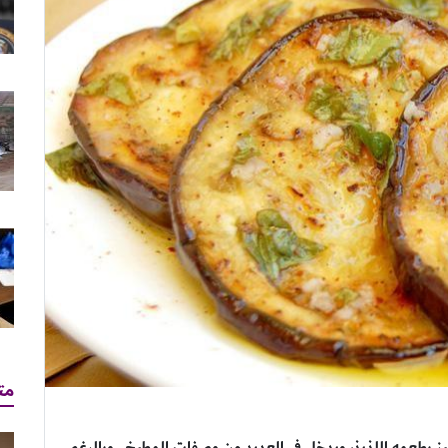
مت
تميز بطعمه اللذيذ، ويدخل في العديد من وصفات المطبخ . وبالرغم