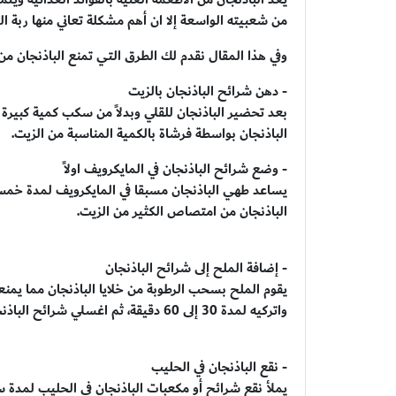
من شعبيته الواسعة إلا ان أهم مشكلة تعاني منها ربة 
وفي هذا المقال نقدم لك الطرق التي تمنع الباذنجان من
- دهن شرائح الباذنجان بالزيت
بعد تحضير الباذنجان للقلي وبدلاً من سكب كمية كبيرة
الباذنجان بواسطة فرشاة بالكمية المناسبة من الزيت.
- وضع شرائح الباذنجان في المايكرويف اولاً
يساعد طهي الباذنجان مسبقا في المايكرويف لمدة خمس
الباذنجان من امتصاص الكثير من الزيت.
- إضافة الملح إلى شرائح الباذنجان
يقوم الملح بسحب الرطوبة من خلايا الباذنجان مما يمن
واتركيه لمدة 30 إلى 60 دقيقة، ثم اغسلي شرائح الباذنجان واتركيها حتى تجف قبل الطهي.
- نقع الباذنجان في الحليب
يملأ نقع شرائح أو مكعبات الباذنجان في الحليب لمدة