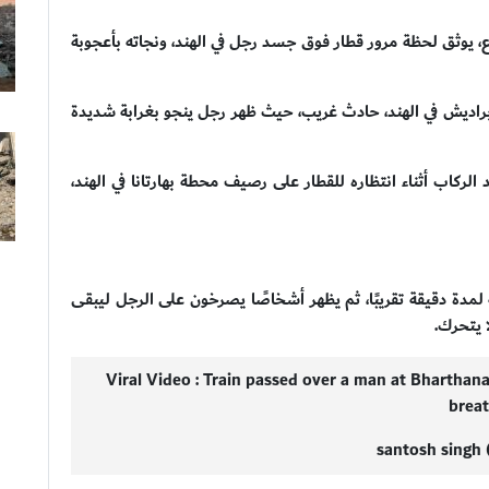
، يوثق لحظة مرور قطار فوق جسد رجل في الهند، ونجاته بأعجوبة
 براديش في الهند، حادث غريب، حيث ظهر رجل ينجو بغرابة شديدة
ركاب أثناء انتظاره للقطار على رصيف محطة بهارتانا في الهند،
قه لمدة دقيقة تقريبًا، ثم يظهر أشخاصًا يصرخون على الرجل ليبقى
 يتحرك.
Viral Video : Train passed over a man at Bharthana 
brea