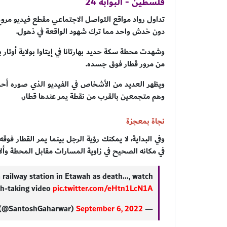
فلسطين - البوابة 24
تداول رواد مواقع التواصل الاجتماعي مقطع فيديو مروع
دون خدش واحد مما ترك شهود الواقعة في ذهول.
وشهدت محطة سكة حديد بهارتانا في إيتاوا بولاية أوتار
من مرور قطار فوق جسده.
ويظهر العديد من الأشخاص في الفيديو الذي صوره أحد ال
وهم متجمعين بالقرب من نقطة يمر عندها قطار.
نجاة بمعجزة
وفي البداية، لا يمكنك رؤية الرجل بينما يمر القطار فو
في مكانه الصحيح في زاوية المسارات مقابل المحطة وألا
railway station in Etawah as death..., watch
th-taking video
pic.twitter.com/eHtn1LcN1A
September 6, 2022
— santosh singh (@SantoshGaharwar)