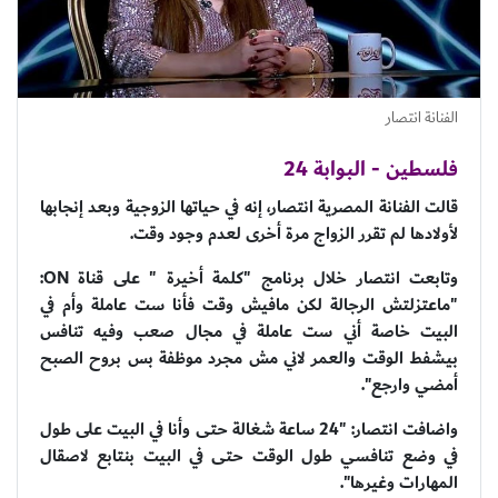
الفنانة انتصار
فلسطين - البوابة 24
قالت الفنانة المصرية انتصار، إنه في حياتها الزوجية وبعد إنجابها
لأولادها لم تقرر الزواج مرة أخرى لعدم وجود وقت.
وتابعت انتصار خلال برنامج "كلمة أخيرة " على قناة ON:
"ماعتزلتش الرجالة لكن مافيش وقت فأنا ست عاملة وأم في
البيت خاصة أني ست عاملة في مجال صعب وفيه تنافس
بيشفط الوقت والعمر لاني مش مجرد موظفة بس بروح الصبح
أمضي وارجع".
واضافت انتصار: "24 ساعة شغالة حتى وأنا في البيت على طول
في وضع تنافسي طول الوقت حتى في البيت بنتابع لاصقال
المهارات وغيرها".