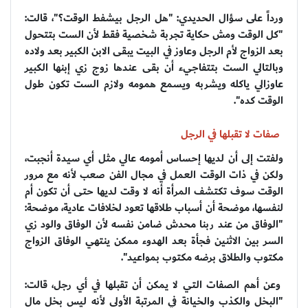
ورداً على سؤال الحديدي: "هل الرجل بيشفط الوقت؟"، قالت:
"كل الوقت ومش حكاية تجربة شخصية فقط لأن الست بتتحول
بعد الزواج لأم الرجل وعاوز في البيت يبقى الابن الكبير بعد ولاده
وبالتالي الست بتتفاجيء أن بقى عندها زوج زي إبنها الكبير
عاوزالي ياكله ويشربه ويسمع همومه ولازم الست تكون طول
الوقت كده".
صفات لا تقبلها في الرجل
ولفتت إلى أن لديها إحساس أمومه عالي مثل أي سيدة أنجبت،
ولكن في ذات الوقت العمل في مجال الفن صعب لأنه مع مرور
الوقت سوف تكتشف المرأة أنه لا وقت لديها حتى أن تكون أم
لنفسها، موضحة أن أسباب طلاقها تعود لخلافات عادية، موضحة:
"الوفاق من عند ربنا محدش ضامن نفسه لأن الوفاق والود زي
السر بين الاثنين فجأة بعد الهدوء ممكن ينتهي الوفاق الزواج
مكتوب والطلاق برضه مكتوب بمواعيد".
وعن أهم الصفات التي لا يمكن أن تقبلها في أي رجل، قالت:
"البخل والكذب والخيانة في المرتبة الأولى لأنه ليس بخل مال