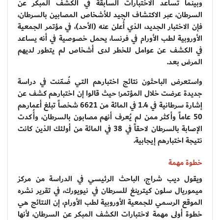
وبينما تساعد الاختبارات السابقة في الكشف المبكر عن
السرطان، عبر الاكتشاف الجيد للأشخاص المصابين بالسرطان،
فإن الاختبار الجديد، الذي أُعلن عنه (الأحد)، في مؤتمر الجمعية
الأوروبية لطب الأورام في فرنسا، يحمل خصوصية في أنه يساعد
في الكشف عن عوامل للخطر لدى أشخاص لم يتطور لديهم
المرض بعد.
واستعرض الباحثون نتائج اختبارهم التي ضُمّنت في دراسة
جديدة عرضت خلال المؤتمر؛ حيث قالوا إن اختبارهم كشف عن
إشارة سرطانية في 1.4 في المائة من 6621 شخصاً تبلغ أعمارهم
50 عاماً وأكثر ممن لم يُعرف أنهم مصابون بالسرطان، وأُكدت
الإصابة بالسرطان لاحقاً في 38 في المائة من أولئك الذين كانت
نتيجة اختبارهم إيجابية.
خطوة مهمة
ويقول ديب شراج، الباحث الرئيسي في الدراسة من مركز
ميموريال سلون كيترينغ للسرطان في نيويورك، في تقرير نشره
الموقع الرسمي للجمعية الأوروبية لطب الأورام، إن النتائج هي
خطوة أولى مهمة لاختبارات الكشف المبكر عن السرطان، لأنها