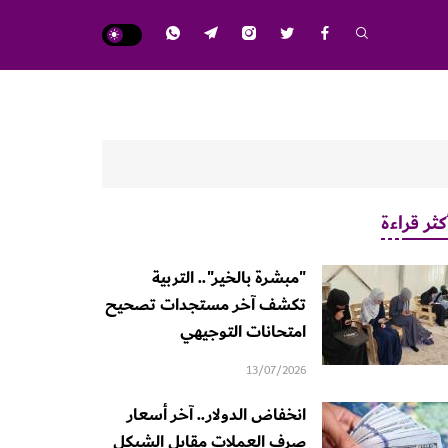
كثر قراءة
"مبشرة بالخير".. التربية
تكشف آخر مستجدات تصحيح
امتحانات التوجيهي
13/07/2026
انخفاض الدولار.. آخر أسعار
صرف العملات مقابل الشيكل