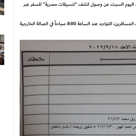
ساء اليوم السبت، عن وصول كشف "تنسيقات مصرية" للسفر عبر
وطالبت الوزارة في تصريح نشرته على موقعها الالكتروني، المسافرين، التواجد عند الساعة 8:00 صباحاً في الصالة الخارجية