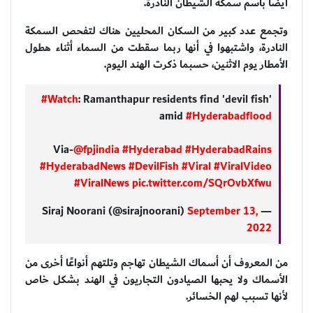
أيضًا باسم سمكة الشيطان النادرة.
وتجمع عدد كبير من السكان المحليين هناك لتفحص السمكة
النادرة، واشتبهوا في أنها ربما سقطت من السماء أثناء هطول
الأمطار يوم الاثنين، حسبما ذكرت الهند اليوم.
#Watch
: Ramanthapur residents find 'devil fish'
amid
#Hyderabadflood
Via-
@fpjindia
#Hyderabad
#HyderabadRains
#HyderabadNews
#DevilFish
#Viral
#ViralVideo
#ViralNews
pic.twitter.com/SQrOvbXfwu
September 13,
— Siraj Noorani (@sirajnoorani)
2022
من المعروف أن أسماك الشيطان تهاجم وتلتهم أنواعًا أخرى من
الأسماك ولا يحبها الصيادون التجاريون في الهند بشكل خاص
لأنها تسبب لهم الخسائر.