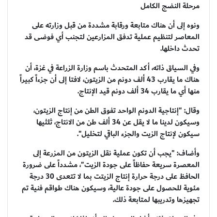
مرحلة النضج الكامل
ونوه إلى أن هناك متابعة ورقابة مشددة من قبل وزارته على
المعاصر لتنظيم عملية تدفق المزارعين لتجنب أي فوضى قد
تحدث داخلها.
وفي السياق ذاته، أكد المتحدث باسم وزارة الزراعة في غزة، أن
هناك ما يقارب 43 ألف دونم من الزيتون، لافتا إلى أن جزءاً كبيراً
منها أي ما يقارب 34 ألف دونم قيد الإنتاج.
وقال: "إنتاجية الدونم الواحد تفوق الطن من إنتاج الزيتون،
وسيكون لدينا ما لا يقل عن 34 ألف طن من الانتاج، ثلثيها
سيكون لإنتاج الزيت والجزء الباقي لتخليل".
وأضاف: "يجب أن تكون عملية نقل الزيتون من المزرعة إلى
المعصرة سريعة حفاظاً على جودة الزيت"، مشدداً على ضرورة
الحافظ على درجة حرارة إنتاج الزيتت بما لا تتعدى 30 درجة
مئوية للحصول على جودة عالية، وسيكون هناك طواقم فنية تم
تجهيزها وتدريبها لمتابعة ذلك.