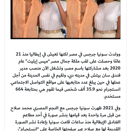
وولدت سونيا جرجس في مصر لكنها تعيش في إيطاليا منذ 21
عامًا وحصلت على لقب ملكة جمال مصر “ميس إيليت” عام
2020 بعد مشاركتها باسم مصر، وتشغل الآن منصب مدير
فندق سان بيتش في مدينه دبي، وتقيم في نفس المدينة من أجل
انستجرام نحو 35.9 ألف شخص فيما تقوم هي بمتابعة 664
مستخدم.
من قبل مرة واحدة بعد قيامها بنشر صورة في أحد مطاعم
الفنادق الإيطالية منذ ساعات قامت سونيا بإعادة نشر الصورة
القديمة لها مع صلاح عبر صفحتها الخاصة علي “انستجرام”،