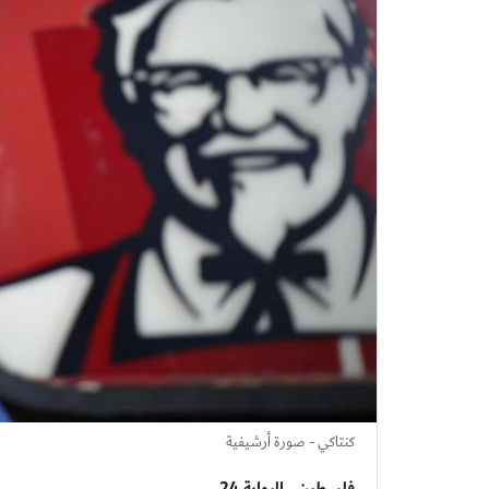
كنتاكي - صورة أرشيفية
فلسطين_ البوابة 24