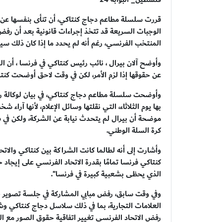
قررت سلسلة مطاعم دجاج كنتاكي، أن تنأى بنفسها عن ت
الوجبات السريعة قد تتخذ إجراءات قانونية بعد أن رفض
المنتخب الفرنسي، رغم أنه لم يحدد ما إذا كان ذلك سيك
وأوضح آلان بيرال ، نائب رئيس كنتاكي في فرنسا ، أن
عن حقوقها إذا لزم الأمر، لكن في وقت لاحق أوضحت كنت
وأوضحت سلسلة مطاعم دجاج كنتاكي، في بيان لوكالة رو
بها يوم الثلاثاء، التي نقلتها وسائل الإعلام، لأنها آرا
موضحة أن بيرال لم يتحدث نيابة عن الشركة، ولكن في
كرة السلة الوطني.
وأشارت إلى أنه لطالما كانت الشراكة بين كنتاكي والا
كنتاكي فرنسا تمامًا بقدرة الاتحاد الفرنسي على إيجاد 
الذي يحظى بشعبية كبيرة في فرنسا".
وفي وقت سابق، رفض مبابي المشاركة في جلسة تصوير جما
العلامات التجارية، بما في ذلك سلاسل دجاج كنتاكي و
رفض الاتحاد الفرنسي تغيير اتفاقية حقوق الصور مع الل