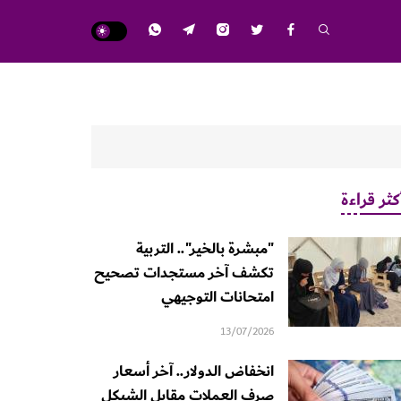
كثر قراءة
"مبشرة بالخير".. التربية
تكشف آخر مستجدات تصحيح
امتحانات التوجيهي
13/07/2026
انخفاض الدولار.. آخر أسعار
صرف العملات مقابل الشيكل