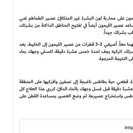
ن على محاربة لون البشرة غير المتكافئ. عصير الطماطم غني
ساعد عصير الليمون أيضاً في تفتيح المناطق الداكنة من بشرتك،
طب بشرتك جيداً.
خذي ملعقة كبيرة من عصير الطماطم والعسل واخلطيهما معاً. أضيفي 2-3 قطرات من عصير الليمون إلى الخليط. بعد
بشرتك. اتركيه يجف لمدة خمس عشرة دقيقة. اغسلي وجهك بماء
ى النتيجة المرجوة.
. قطعي حبة بطاطس ناضجة إلى نصفين وافركيها على المنطقة
رة دقيقة قبل غسل وجهك بالماء الدافئ. كرري هذا العلاج كل
بطاطس واستخراج عصيرها، ثم وضع العصير بمساعدة القطن على