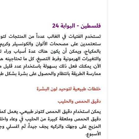
فلسطين - البوابة 24
تستخدم الفتيات في الغالب عدداً من المنتجات لتوح
ستعتمدين على مصححات الألوان والكونسيلر وكريم
بالمكياج، ويمكن أن يكون هناك عدة أسباب وراء
والتغيرات الهرمونية وفرط التصبغ، كل ما تحتاجينه 
الآن، يمكنك فعل ذلك بسهولة باستخدام عدد قليل م
ممارسة الطريقة بانتظام والحصول على بشرة بشكل طب
خلطات طبيعية لتوحيد لون البشرة
دقيق الحمص والحليب
يمكن استخدام دقيق الحمص كتونر طبيعي. يعمل كمقش
دقيق الحمص وملعقة كبيرة من الحليب في وعاء واخلط
المزيج على وجهك واتركيه يجف جيداً، ثم اغسلي وجه
الأسبوع.