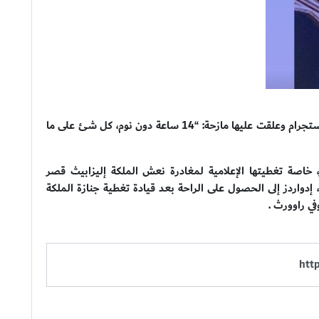
وكانت قد شاركت هذه الصورة عبر “ستوري” بموقع إنستجرام وعلقت عليها مازحة: “14 ساعة دون نوم، كل شئ على ما
 خاصة تغطيتها الإعلامية لمغادرة نعش الملكة إليزابيث قصر
إدواردز إلى الحصول على الراحة بعد قيادة تغطية جنازة الملكة
ي راوورث .