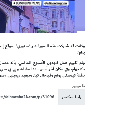
يرام”.
وتم تقييم عمل لاجدون الأسبوع الماضي، بأنه ممتاز،
باكنجهام، وفي مكان آخر أمس ، دعا مشاهدو بي بي سي، 
برفقة كيرستي يونج وفيرجال كين وديفيد ديمبلبي وصوف
ذا ميرور
رابط مختصر