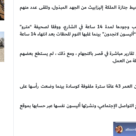
يط جنازة الملكة إليزابيث من الجهد المبذول، وتلقى عدد منهم
ولكن واحدة منهم غلبها النوم خلال عملها الذي تطلب وجودها لمدة 14 ساعة في الشارع، ووفقا لصحيفة “مترو”
البريطانية، حيث تم تصوير مذيعة التليفزيون الأسترالية “أليسون لانجدون” بينما غلبها النوم للحظات بعد انتهاء 14 ساعة
م تقارير مباشرة في قصر باكنجهام ، ومع ذلك ، لم يستطع بعضهم
ة من العمل.
وللراحة قليلا، استخدمت المذيعة الأسترالية البالغة من العمر 43 عامًا سترة ملفوفة كوسادة بينما وضعت رأسها على
 التواصل الإجتماعي، ونشرتها أليسون نفسها عبر حسابها بموقع