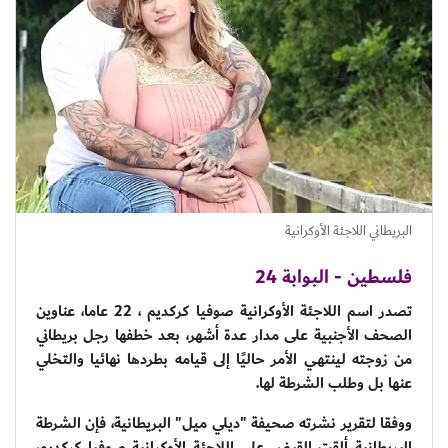
البريطاني اللاجئة الأوكرانية
فلسطين - البوابة 24
تصدر اسم اللاجئة الأوكرانية صوفيا كركديم ، 22 عاما، عناوين
الصحف الأجنبية على مدار عدة أشهر، بعد خطفها رجل بريطاني
من زوجته لينتهي الأمر حاليًا إلى قيامه بطردها نهائيا والتخلي
عنها بل وطلب الشرطة لها.
ووفقا لتقرير نشرته صحيفة "ديلي ميل" البريطانية، فإن الشرطة
البريطانية ألقت القبض على اللاجئة الأوكرانية صوفيا كركديم،