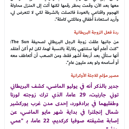
معها بعد الآن، وقمت بحظر رقمها لكنها أتت إلى المنزل محاولة
الهجوم واقناعي بالعودة فاتصلت بالشرطة لكي لا تتعرض لي،
وأريد استعادة أطفالي وعائلتي كاملة".
ردة فعل الزوجة البريطانية
من جانبها علقت زوجة الرجل البريطاني لصحيفة The Sun:
"كنت أعلم أنها ستنتهي بكارثة بالنسبة لهما، لكن لم أكن أعتقد
أنها ستأتي بعد أربعة أشهر فقط، ومن الصعب أن أتعاطف معه
أو أسامحه ولو بعد مليون عام".
مصير مؤلم للاجئة الأوكرانية
جدير بالذكر أنه في يوليو الماضي، كشف البريطاني
توني جارنيت، 29 عاما، الذي ترك زوجته لورنا
وطفليهما في برادفورد، ‏إحدى مدن غرب يوركشير
شمال إنجلترا في بداية شهر مايو الماضي، عن
إصابة عشيقته صوفيا كركديم، 22 عاما، بـ "عمي