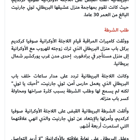
حيث كانت تقوم بمهاجمة منزل عشيقها البريطاني، توني جارنيت
البالغ من العمر 30 عاما.
طلب الشرطة
ووثقت كاميرات المراقبة قيام اللاجئة الأوكرانية صوفيا كركديم
بركل باب منزل البريطاني الذي ترك زوجته للهروب مع الأوكرانية
إلى منزل مستأجر في برادفورد، ‏ إحدى مدن غرب يوركشير شمال
بريطانيا.
وكانت اللاجئة البريطانية تردد على مدار ساعات خلف باب
البريطاني الذي يعمل حارس أمن، توني جارنيت، "أحبك يا توني"
لكنه لم يسمع لها وطلب الشرطة بسبب كثرة صراخها ومحاولة
كسر باب منزله.
وألقت الشرطة البريطانية القبض على اللاجئة الأوكرانية صوفيا
كركديم، وأمرتها بالإبتعاد عن توني جارنيت والذي انهي علاقتهما
التي استمرت أربعة أشهر.
وعلق البريطاني على نهاية علاقته بالأوكرانية: "لا أريد التواصل