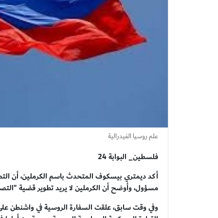
علم روسيا الفيدرالية
فلسطين_ البوابة 24
أكد ديمتري بيسكوف المتحدث باسم الكرملين، أن التص
مسؤول، وأوضح أن الكرملين لا يريد تطوير قضية "التص
وفي وقت سابق، علقت السفارة الروسية في واشنطن على ا