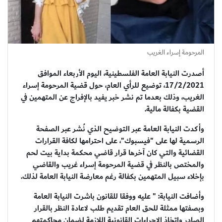
المرحومة إسراء الغريب
أصدرت النيابة العامة الفلسطينية، اليوم الأربعاء الموافق
17/2/2021، توضيع للرأي العام، حول قضية المرحومة إسراء
الغريب، وذلك بعدما تم نشر خبر يفيد بالإفراج عن المتهمين في
القضية بكفالة مالية.
وأكدت النيابة العامة عبر التوضيح الذي نُشر عبر الصفحة
الرسمية لها على "فيسبوك"، على احترامها لكافة القرارات
القضائية والتي كان آخرها قرار قاضي محكمة بداية بيت لحم
والمختص بالنظر في قضية المرحومة إسراء غريب والقاضي
بإخلاء سبيل المتهمين بكفالة رغم معارضة النيابة العامة لذلك.
وأضافت النيابة: " عليه ووفقا للقانون باشرت النيابة العامة
وبصفتها ممثلة للحق العام تقديم طلب لاعادة النظر بالقرار
الصادر واتخاذ الاجراءات القانونية اللازمة لضمان محاكمتهم