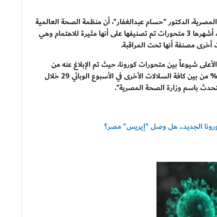
لمصرية، الدكتور "حسام عبدالغفار"، أن منظمة الصحة العالمية
تتابع في الوقت الحالي المثير من سلالات فيروس كورونا، أشهرها 3 متحورات تم تصنيفها على أنها مثيرة للاهتمام وهي
ول العالم، فهو الأعلى شيوعاً بين متحورات كورونا، حيث تم الإبلاغ عنه من
إجمالي 101 دولة منذ ظهوره، وتمثل نسبة تفشيه 25,2% من بين كافة السلالات الأخرى في الأسبوع الوبائي 29 خلال
ورونا الجديد.. هل وصل "إيريس" مصر؟