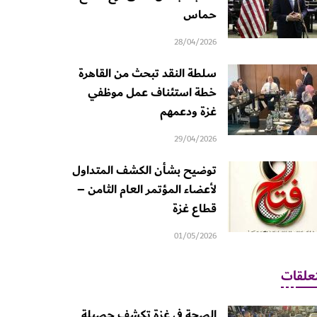
حماس
28/04/2026
سلطة النقد تبحث من القاهرة
خطة استئناف عمل موظفي
غزة ودعمهم
29/04/2026
توضيح بشأن الكشف المتداول
لأعضاء المؤتمر العام الثامن –
قطاع غزة
01/05/2026
علقات
الصحة في غزة تكشف حصيلة