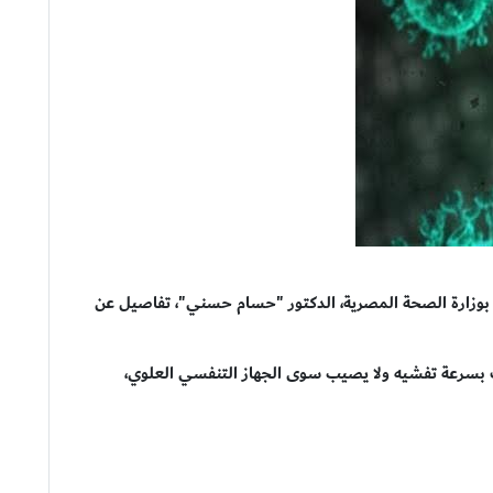
 بوزارة الصحة المصرية، الدكتور "حسام حسني"، تفاصيل عن
" إن المتحور الجديد "إي جي 5" يعرف بسرعة تفشيه ولا يصيب سوى الجهاز التنفسي العلوي،