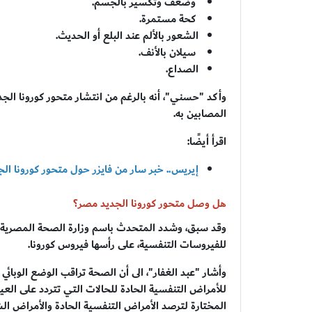
وضعف وتكسير بالجسم.
كحة مستمرة.
الشعور بالألم عند البلع أو الحديث.
سيلان بالأنف.
الصداع.
وأكد "حسني"، أنه بالرغم من انتشار متحور كورونا الجد
المصابين به.
اقرأ أيضًا:
إيريس.. خبر سار من فايزر حول متحور كورونا الجد
هل وصل متحور كورونا الجديد مصر؟
وقد سبق، وشدد المتحدث باسم وزارة الصحة المصرية، الد
للفيروسات التنفسية، على رأسها فيروس كورونا.
وأشار "عبد الغفار"، الى أن الصحة تراقب الوضع الوبا
للأمراض التنفسية الحادة للحالات التي تتردد على العي
المختارة لترصد الأمراض التنفسية الحادة والأمراض الشبي