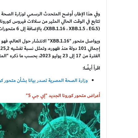
وفي هذا الإطار، أوضح المتحدث الرسمي لوزارة الصحة ا
(XBB.1.16 ، XBB.1.5 ، EG.5)، بالإضافة إلى 6 متحورات أخرى مصنفة أنها تحت المراقبة.
ويواصل متحور "XBB.1.16" الانتشار ح
الفترة من 17 إلى 23 يوليو 2023، بحسب ما ذكره "المتحدث باسم وزارة الصحة المصرية".
اقرأ أيضًا:
وزارة الصحة المصرية تصدر بيانا بشأن متحور ك
أعراض متحور كورونا الجديد "إي جي 5"