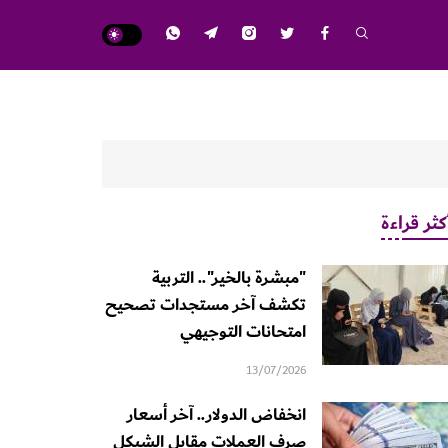
كثر قراءة
"مبشرة بالخير".. التربية
تكشف آخر مستجدات تصحيح
امتحانات التوجيهي
13/07/2026
انخفاض الدولار.. آخر أسعار
صرف العملات مقابل الشيكل