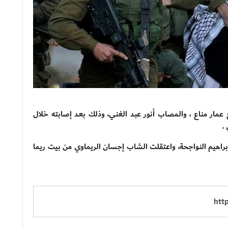
عمار مناع ، والمصاب أنور عبد الغني، وذلك بعد إصابته خلال
.
إبراهيم النواجحة، واعتقلت الشاب إجسان الريماوي من بيت ريما