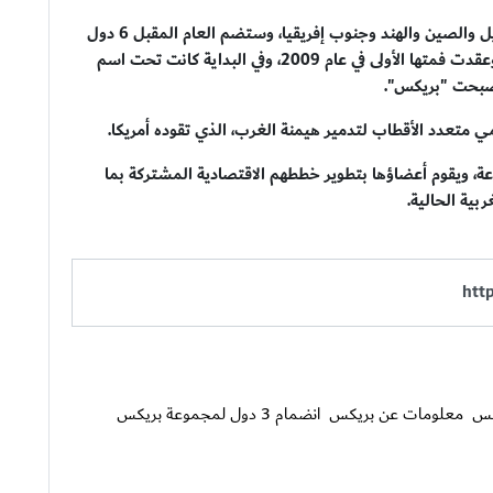
هي مجموعة اقتصادية تضم حاليًا كلًا من روسيا والبرازيل والصين والهند وجنوب إفريقيا، وستضم العام المقبل 6 دول
جديدة، وبدأت المفاوضات بشأن تأسيسها عام 2006، وعقدت فمتها الأولى في عام 2009، وفي البداية كانت تحت اسم
تعدد الأقطاب لتدمير هيمنة الغرب، الذي تقوده أمريكا.
ة، ويقوم أعضاؤها بتطوير خططهم الاقتصادية المشتركة بما
بية الحالية.
كس
معلومات عن بريكس
انضمام 3 دول لمجموعة بريكس