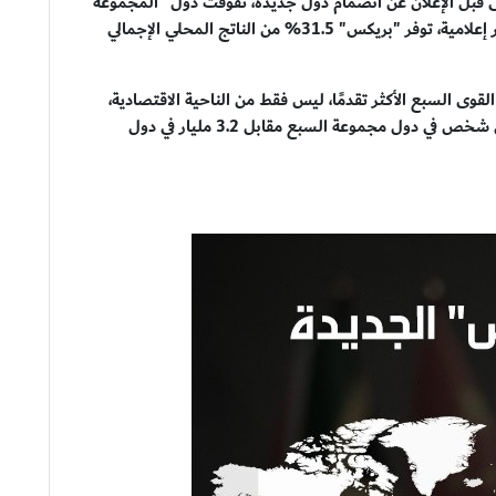
قبل الإعلان عن انضمام دول جديدة، تفوقت دول "المجموعة"
على القوى السبع الأكثر تقدما حول العالم، ووفقا لتقارير إعلامية، توفر "بريكس" 31.5% من الناتج المحلي الإجمالي
وى السبع الأكثر تقدمًا، ليس فقط من الناحية الاقتصادية،
ولكن من الناحية الديموغرافية، حيث يعيش 800 مليون شخص في دول مجموعة السبع مقابل 3.2 مليار في دول