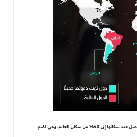
تبلغ مساحة دول "بريكس" نحو ربع مساحة اليابسة، ويصل عدد سكانها إلى 40% من سكان العالم، وهي تضم