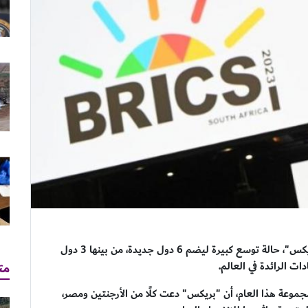
مع مطلع عام 2024 القادم، سيشهد نطاق مجموعة "بريكس"، حالة توسع كبيرة ليضم 6 دول جديدة، من بينها 3 دول
مت
ت الرائدة في العالم.
جموعة هذا العام، أن "بريكس" دعت كلًا من الأرجنتين ومصر،