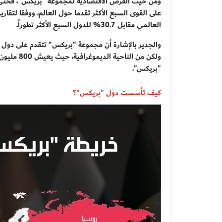
ومن حيث الفرص الاقتصادية لمجموعة "بريكس"، فحتى 
العالمي مقابل 30.7% للدول السبع الأكثر تطوراً.
والجدير بالإشارة أن مجموعة "بريكس" تتقدم على دول الق
"بريكس".
كيف تأسست دول "بريكس"؟