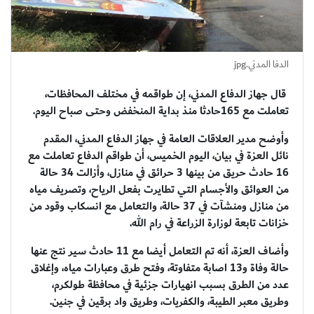
الدفا المدني.jpg
قال جهاز الدفاع المدني، إن طواقمه في مختلف المحافظات،
تعاملت مع 165حادثا منذ بداية المنخفض وحتى صباح اليوم.
وأوضح مدير العلاقات العامة في جهاز الدفاع المدني، المقدم
نائل العزة في بيان، اليوم الخميس، أن طواقم الدفاع تعاملت مع
16 حادث حريق من بينها 3 حرائق في منازل، وأزالت 34 حالة
من العوائق والأجسام التي تطايرت بفعل الرياح، وتصريف مياه
من منازل ومنشآت في 37 حالة، والتعامل مع انسكاب وقود من
خزانات تابعة لوزارة الزراعة في رام الله.
وأضاف العزة، أنه تم التعامل أيضا مع 11 حادث سير نتج عنها
حالة وفاة و13 اصابة متفاوتة، وفتح طرق وعبارات مياه، وإغلاق
عدد من الطرق بسبب انهيارات جزئية في محافظة طولكرم،
وطريق معبر الطيبة، والكفريات، وطريق واد برقين في جنين.