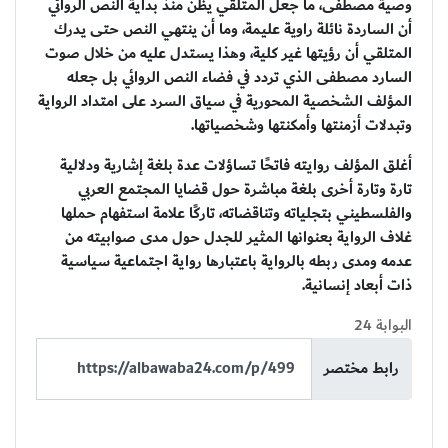
وصية مصطفى، ما جعل المتلقي يظن منذ بداية النص الروائي
أن الساردة نائلة راوية عليمة، وما أن ينتهي النص حتى يدرك
المتلقي أن رؤيتها غير كلية، وهذا يستدل عليه من خلال صوت
السارد مصطفى الذي تردد في فضاء النص الروائي بل جعله
المؤلف الشخصية المحورية في سياق السرد على امتداد الرواية
وتبدلات أزمنتها وأمكنتها وشخصياتها.
أغلق المؤلف روايته فاتحًا تساؤلات عدة بلغة إشارية ودلالية
تارة وتارة أخرى بلغة مباشرة حول قضايا المجتمع العربي
والفلسطيني بتجلياته وتناقضاته، تاركًا علامة استفهام حملها
غلاف الرواية بعنوانها المثير للجدل حول مدى صوابيته من
عدمه ومدى ربطه بالرواية باعتبارها رواية اجتماعية سياسية
ذات أبعاد إنسانية.
البوابة 24
رابط مختصر