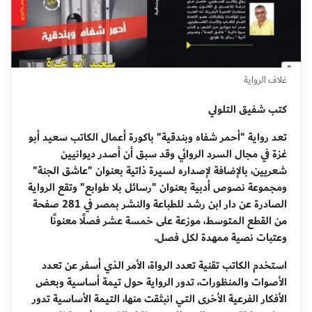
غلاف الرواية
كتب شفيق التلولي
تعد رواية "أحمر شفاه وبندقية" باكورة أعمال الكاتب سعيد أبو
غزة في مجال السرد الروائي وقد سبق أن أصدر ديوانيين
شعريين، بالإضافة لإصداره لسيرة ذاتية بعنوان "عاشق الجنة"
ومجموعة نصوص أدبية بعنوان "رسائل بلا طوابع" وتقع الرواية
الصادرة عن دار ابن رشد للطباعة والنشر بمصر في 281 صفحة
من القطع المتوسط، موزعة على خمسة عشر فصلًا معنونًا
وعتبات نصية ممهدة لكل فصل.
استخدم الكاتب تقنية تعدد الرواة، الأمر الذي أسفر عن تعدد
الأصوات والمنظورات، تدور الرواية حول تيمة أساسية وبعض
الأفكار الفرعية الأخرى التي انبثقت منها، التيمة الأساسية تدور