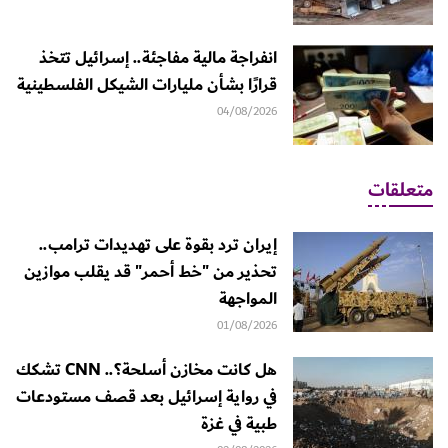
انفراجة مالية مفاجئة.. إسرائيل تتخذ
قرارًا بشأن مليارات الشيكل الفلسطينية
04/08/2026
متعلقات
إيران ترد بقوة على تهديدات ترامب..
تحذير من "خط أحمر" قد يقلب موازين
المواجهة
01/08/2026
هل كانت مخازن أسلحة؟.. CNN تشكك
في رواية إسرائيل بعد قصف مستودعات
طبية في غزة