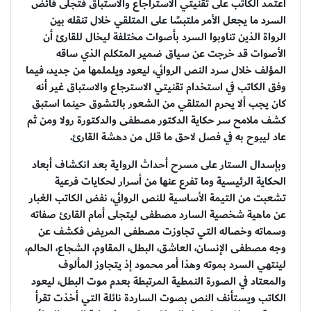
اعتمد الكاتب على تقنيتي الاستراجاع والاستباق فتجلى فائض
السرد ما يجعل الأمر ملتبسًا على المتلقي خلال تنقله بين
الرواة الذين تناوبوا السرد بأصوات مختلفة ليخال للقارئ أن
الأصوات قد خرجت عن سياق ضمير المتكلم الذي ساقه
المؤلف خلال سرد النص الروائي، ليعود ويلملمها من جديد، فيما
وفق الكاتب في استخدام تقنيتي الاسترجاع والاستباق غير أنه
كان يجب ألا يحرم المتلقي من الشعور بالتشوق حينما استبق
كشف ملامح سر حكاية الدكتور مصطفى والدكتورة رولا ومن ثم
عاد ليبوح به في فصل لاحق ما قلل من دهشة القارئ.
وبإسدال الستار على مسرح أحداث الرواية بعد انكشاف أبعاد
الحكاية الرئيسية وما تفرع عنها من أسرار لحكايات فرعية
تشعبت من التيمة الأساسية للنص الروائي، نفض الكاتب الغبار
عن ماهية شخصية السارد مصطفى ليتجلى أمام القارئ صفاته
وسماته وخصاله التي تجاوزت مصطفى المريض فكشف عن
وجه مصطفى الإنسان، العاشق، البطل، المقاوم، الشجاع، الحالم،
لينتهي السرد بموته وهذا أمر محمود إذ يتجاوز المألوف
والمعتاد في الصورة النمطية المرتبطة بعدم موت البطل، ليعود
الكاتب ويستأنف النص بصوت الساردة نائلة التي أخذت تقرأ