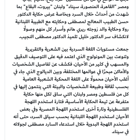
ومصر "القاهرة، المنصورة، سيناء" ولبنان "بيروت، البقاع" بما
شهدت من أحداث خلال السرد وبخاصة عرض حكاية الدكتور
حسن الطبيب المعالج لمصطفى وحكايته مع الطبيبة اللبنانية
رولا وحكاية والد زوجته ريري هانم وأسرار كل منهم وصولًا
لانكشاف سر الدكتور خليل تلميذ الدكتور مصطفى النجيب.
جمعت مستويات اللغة السردية بين الشعرية والتقريرية
وتنوعت بين المونولوج الذي اعتمد فيه على التوصيف الدقيق
والمسهب في كثير من الأحيان، فكشف عن تفاصيل الشخصيات
والأماكن مبحرًا في عوالمها المختلفة، وبين الديالوج الذي جاء في
أغلب الأحيان محمولًا على اللغة المحكية الشعبية العامية
بحسب ثقافة وطبيعة الشخصيات والبيئة التي ينتمون إليها في
كل من فلسطين ومصر ولبنان، التي ساق لكل منها حكاية
متفرعة عن تيمة الحكاية الأساسية، فتارة استخدم اللهجة
الفلسطينية وتارة أخرى استخدم اللهجة المصرية وفي بعض
الأحيان استخدم اللهجة اللبنانية بحسب سياق السرد، حتى أنه
استخدم اللهجة البدوية خلال استدعاء السارد مصطفى لجولاته
في سيناء.