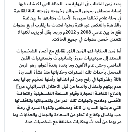
يمتد زمن الخطاب في الرواية منذ اللحظة التي اكتشف فيها
إصابة مصطفى بمرض السرطان وخروجه وزوجته نائلة للقاهرة
في رحلة علاج تخللها سيرورة الأحداث وتتابعها ما بين غزة
والقاهرة والعكس عبر فترة زمنية امتدت ما يقارب أربع سنوات
تقع ما بين عامي 2008 و 2012م وربما يقل أو يزيد، لكنها لا
تتعدى خمس سنوات في جميع الحالات.
أما زمن الحكاية فهو الزمن الذي تقاطع مع أعمار الشخصيات
الممتد إلى سبعينيات مرورًا بثمانينيات وتسعينيات القرن
الماضي وحتى عام الألفين وما بعده بعدة أعوام، وهو الزمن
المحمل بأحداث تلك السنوات وحكاياتها منذ نشأة الساردة
نائلة وطفولتها في رفح ومن ثم انتقالها وأهلها لمخيم جباليا بعد
هدم بيتهم واعتقال والدها من قبل الاحتلال الإسرائيلي، مرورًا
باندلاع انتفاضة الحجارة وقيام السلطة الفلسطينية وانتفاضة
الأقصى وملامح وتجليات تلك المراحل وتفصيلاتها وتناقضاتها
التي عايشها الساردان نائلة ومصطفى وتناوبا السرد في رحلة
حب ونضال وكفاح لا تخلو من السعادة والجمال والعذابات وما
مر بهما من أحداث وحكايات مختلفة مع شخصيات عدة.