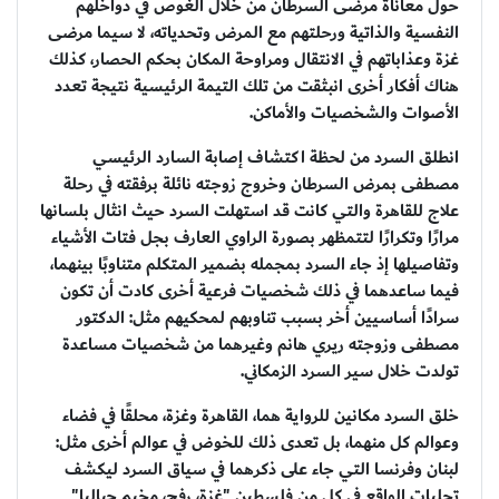
حول معاناة مرضى السرطان من خلال الغوص في دواخلهم
النفسية والذاتية ورحلتهم مع المرض وتحدياته، لا سيما مرضى
غزة وعذاباتهم في الانتقال ومراوحة المكان بحكم الحصار، كذلك
هناك أفكار أخرى انبثقت من تلك التيمة الرئيسية نتيجة تعدد
الأصوات والشخصيات والأماكن.
انطلق السرد من لحظة اكتشاف إصابة السارد الرئيسي
مصطفى بمرض السرطان وخروج زوجته نائلة برفقته في رحلة
علاج للقاهرة والتي كانت قد استهلت السرد حيث انثال بلسانها
مرارًا وتكرارًا لتتمظهر بصورة الراوي العارف بجل فتات الأشياء
وتفاصيلها إذ جاء السرد بمجمله بضمير المتكلم متناوبًا بينهما،
فيما ساعدهما في ذلك شخصيات فرعية أخرى كادت أن تكون
سرادًا أساسيين أخر بسبب تناوبهم لمحكيهم مثل: الدكتور
مصطفى وزوجته ريري هانم وغيرهما من شخصيات مساعدة
تولدت خلال سير السرد الزمكاني.
خلق السرد مكانين للرواية هما، القاهرة وغزة، محلقًا في فضاء
وعوالم كل منهما، بل تعدى ذلك للخوض في عوالم أخرى مثل:
لبنان وفرنسا التي جاء على ذكرهما في سياق السرد ليكشف
تجليات الواقع في كل من فلسطين "غزة، رفح، مخيم جباليا"