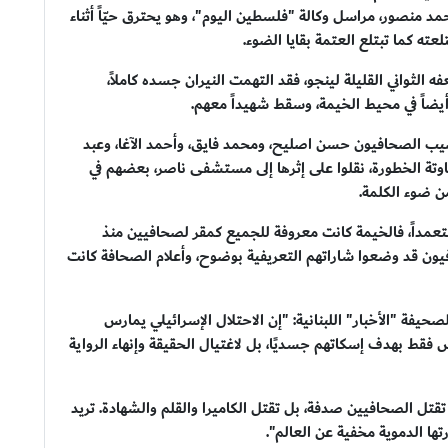
مد منصور، مراسل وكالة "فلسطين اليوم"، وهو يحترق حيّاً أثناء
لعته كما تبتلع العتمة بقايا الضوء.
الثواني القليلة لينجو، فقد التهمت النيران جسده كاملاً،
أيضاً في محيط الخيمة، وسقط شهيداً معهم.
أُصيب الصحافيون حسن اصليح، ومحمد فايق، وأحمد الآغا، وعبد
اوتة الخطورة، نقلوا على إثرها إلى مستشفى ناصر، بعضهم في
ن ضوء الكلمة.
تعمداً، فالخيمة كانت معروفة للجميع كمقر لصحافيين منذ
فيون قد وضعوا شاراتهم التعريفية بوضوح، وأعلام الصحافة كانت
ة "الأخبار" اللبنانية: "إن الاحتلال الإسرائيلي يمارس
قط بهدف إسكاتهم جسديًا، بل لاغتيال الحقيقة وإنهاء الرواية
 مع "البوابة 24": "إسرائيل لا تقتل الصحافيين صدفة، بل تقتل الكاميرا والقلم والشهادة. تريد
ها الدموية مخفية عن العالم".