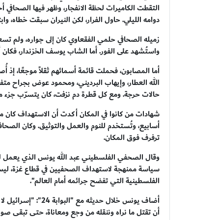
التقطت الكاميرات لحظة الانفجار، وظهر فيها الصحافي أح
دوامه الليلي. حاول الفرار، لكن النيران سبقت خطاه، وابت
زميله الصحافي حلمي الفقعاوي كان إلى جواره، ولم تسعفه 
واستُشهد على الفور. أما الشاب يوسف الخزندار، فكان 
أما المصابون، فحملت قائمة أسمائهم ثقلاً موجعًا، إذ 
الله العطار، وإيهاب البرديني، ومحمود عوض بجراح متف
حالات حرجة. ومع كل قطرة دم نزفت، كان يتسرّب جزء م
شهادات من كانوا في المكان أكدت أن الاستهداف كان م
أسابيع، وتُستخدم للنوم والعمل والتوثيق. وكان الصحا
ترفرف فوق المكان.
وقال الصحفي الفلسطيني عبد الله يونس الذي يعمل لصحيف
سياسة ممنهجة لاستهداف الصحفيين في قطاع غزة، ليس ف
الفلسطينية التي تفضح جرائمه أمام العالم".
أضاف يونس خلال حديثه
أن تقتل ما نراه وننقله من وجع ومعاناة، حتى تبقى صورت