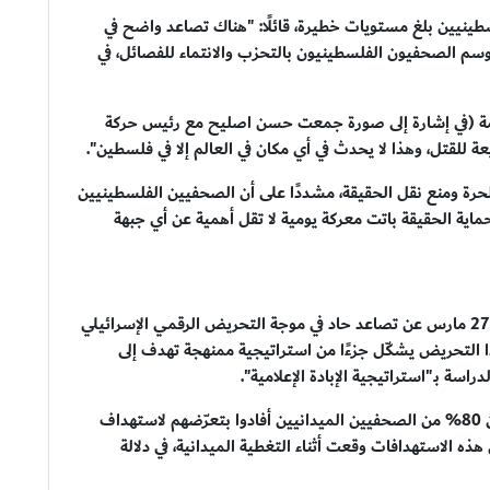
طينيين بلغ مستويات خطيرة، قائلًا: "هناك تصاعد واضح في
وسم الصحفيون الفلسطينيون بالتحزب والانتماء للفصائل، في
ة (في إشارة إلى صورة جمعت حسن اصليح مع رئيس حركة
للقتل، وهذا لا يحدث في أي مكان في العالم إلا في فلسطين".
رة ومنع نقل الحقيقة، مشددًا على أن الصحفيين الفلسطينيين
اية الحقيقة باتت معركة يومية لا تقل أهمية عن أي جبهة
وكشف مركز صدى سوشال في دراسة حديثة نشرها في 27 مارس عن تصاعد حاد في موجة التحريض الرقمي الإسرائيلي
ا التحريض يشكّل جزءًا من استراتيجية ممنهجة تهدف إلى
ة بـ"استراتيجية الإبادة الإعلامية".
وبحسب الدراسة التي أعدها الباحث إبراهيم الحاج، فإن 80% من الصحفيين الميدانيين أفادوا بتعرّضهم لاستهداف
ل أداء مهامهم الصحفية، بينما أكد 87.5% أن هذه الاستهدافات وقعت أثناء التغطية الميدانية، في دلالة