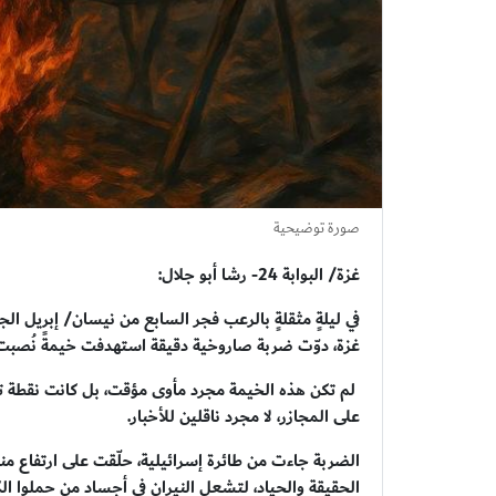
صورة توضيحية
غزة/ البوابة 24- رشا أبو جلال:
في ليلةٍ مثقلةٍ بالرعب فجر السابع من نيسان/ إبريل ا
غزة، دوّت ضربة صاروخية دقيقة استهدفت خيمةً نُصب
لم تكن هذه الخيمة مجرد مأوى مؤقت، بل كانت نقطة تج
على المجازر، لا مجرد ناقلين للأخبار.
الضربة جاءت من طائرة إسرائيلية، حلّقت على ارتفاع
الحقيقة والحياد، لتشعل النيران في أجساد من حملوا الكا