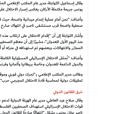
يونس جريمة مكتملة الأركان، يعكس إصرار الاحتلال على
وأضاف: "نحن أمام عملية إعدام ميدانية واضحة، حيث 
صحفية واضحة قرب مستشفى ناصر، في انتهاك صارخ لكل
وأشار الثوابتة إلى أن "إقدام الاحتلال على ارتكاب هذ
منذ اليوم الأول للعدوان"، مشيرًا إلى أن معظم الصحفيي
المجازر والانتهاكات، وبعضهم تم استهدافه في منزله أو أثن
وأضاف: "نُحمّل الاحتلال الإسرائيلي المسؤولية الكاملة 
والدول الداعمة للعدوان، وخاصة بريطانيا وألمانيا وفرنسا
وطالب مدير المكتب الإعلامي بـ"تحرك دولي فوري ومو
تحقيقات دولية لمحاسبة قادة الاحتلال كمجرمي حرب".
خرق للقانون الدولي
قوات الاحتلال الإسرائيلي استهداف الصحفيين الفل
ناصر بخان يونس، يشكل "انتهاكًا صارخًا للقانون الدولي 