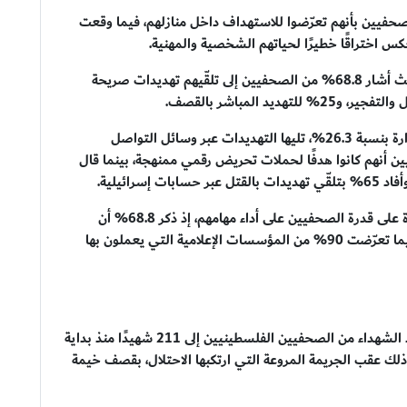
ديدات على الميدان، إذ أفاد 25% من الصحفيين بأنهم تعرّضوا للاستهداف داخل منازلهم، فيما وقعت
التهديد بالقتل كان الشكل الأبرز من هذه الانتهاكات، حيث أشار 68.8% من الصحفيين إلى تلقّيهم تهديدات صريحة
وعن وسائل التهديد، جاءت المكالمات الهاتفية في الصدارة بنسبة 26.3%، تليها التهديدات عبر وسائل التواصل
لنصية. كما أكد 55% من الصحفيين أنهم كانوا هدفًا لحملات تحريض رقمي ممنهجة، بينما قال
الدراسة خلصت إلى أن هذه البيئة العدائية أثّرت مباشرة على قدرة الصحفيين على أداء مهامهم، إذ ذكر 68.8% أن
الاستهدافات المتكررة أضعفت قدرتهم على التغطية، فيما تعرّضت 90% من المؤسسات الإعلامية التي يعملون بها
وأعلن المكتب الإعلامي الحكومي في غزة عن ارتفاع عدد الشهداء من الصحفيين الفلسطينيين إلى 211 شهيدًا منذ بداية
وان الإسرائيلي على قطاع غزة في 7 أكتوبر 2023، وذلك عقب الجريمة المروعة التي ارتكبها الاحتلال، بقصف خيمة