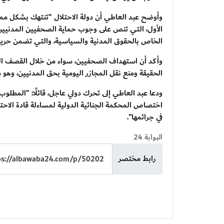
الخاص بالحقوق المدنية والسياسية، والتي تضمن حرية ا
وأكد أن استهداف الصحفيين، سواء من خلال القصف ال
الحقيقة ومنع نقل المجازر اليومية بحق المدنيين، وهو
ودعا عبد العاطي إلى تحرك دولي عاجل، قائلًا: "المطل
اختصاص المحكمة الجنائية الدولية لمساءلة قادة الا
في جرائمها".
البوابة 24
رابط مختصر