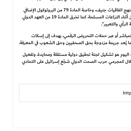
وأوضح عبد العاطي أن دولة الاحتلال "تنتهك بشكل ممنهج اتفاقيات جنيف، وخاصة المادة 79 من البروتوكول الإضافي
الأول، التي تنص على وجوب حماية الصحفيين المدنيين أثناء النزاعات المسلحة. كما تخرق المادة 19 من العهد الدولي
لرأي والتعبير".
مباشر أو عبر حملات التحريض الرقمي، يهدف إلى إسكات
 ما يُعد جريمة مزدوجة بحق الصحفيين وحق الشعوب في المعرفة.
وب اليوم هو تشكيل لجنة تحقيق دولية مستقلة ومحايدة، وتفعيل
حتلال كمجرمي حرب. الصمت الدولي شجّع إسرائيل على التمادي