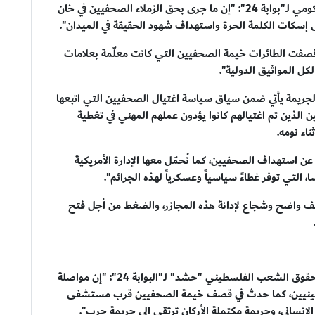
وقال إسماعيل الثوابتة، مدير عام المكتب الإعلامي الحكومي لـ"بوابة 24": "إن ما جرى بحق الزملاء الصحفيين في خان
 إسكات الكلمة الحرة واستهداف شهود الحقيقة في الميدان".
قصفت الطائرات خيمة الصحفيين التي كانت معلّمة بعلامات
 المواثيق الدولية".
ه الجريمة يأتي ضمن سياق سياسة اغتيال الصحفيين التي اتبعها
ن الذين تم اغتيالهم كانوا يؤدون عملهم المهني في تغطية
اء نومه.
عن استهداف الصحفيين، كما نُحمّل معها الإدارة الأمريكية
، التي توفر غطاءً سياسياً وعسكرياً لهذه الجرائم".
قف واضح وشجاع لإدانة هذه المجازر، والضغط من أجل فتح
وقال صلاح عبد العاطي، مدير عام الهيئة الدولية لدعم حقوق الشعب الفلسطيني "حشد" لـ"البوابة 24": "إن مواصلة
سطينيين، كما حدث في قصف خيمة الصحفيين قرب مستشفى
الإنساني، وجريمة مكتملة الأركان ترتقي إلى جريمة حرب".