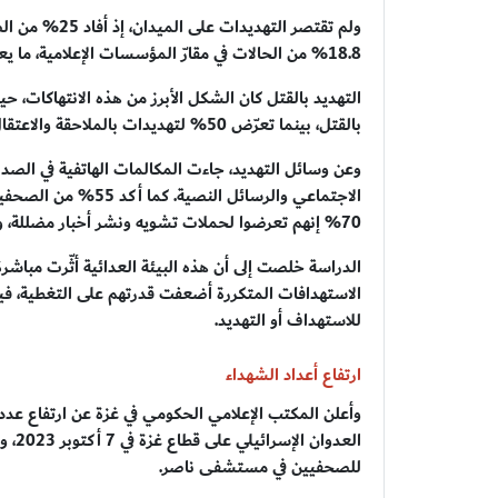
ولم تقتصر الته
18.8% من الحالات في مقارّ المؤسسات الإعلامية، ما يعكس اختراقًا خطيرًا لحياتهم الشخصية والمهنية.
بالقتل، بينما تعرّض 50% لتهديدات بالملاحقة والاعتقال والتفجير، و25% للتهديد المباشر بالقصف.
الاجتماعي والرسائل ا
70% إنهم تعرضوا لحملات تشويه ونشر أخبار مضللة، وأفاد 65% بتلقّي تهديدات بالقتل عبر حسابات إسرائيلية.
للاستهداف أو التهديد.
ارتفاع أعداد الشهداء
العد
للصحفيين في مستشفى ناصر.