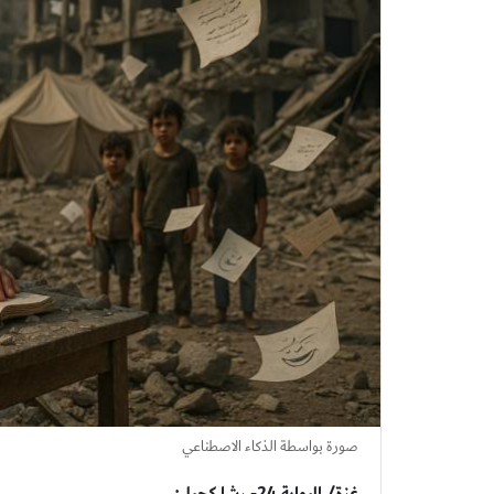
صورة بواسطة الذكاء الاصطناعي
غزة/ البوابة 24- رشا كحيل: