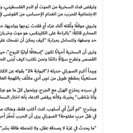
وترفض فداء السخرية من الموت أو الدم الفلسطيني، وتض
الاجتماعية للحرب، من انعدام الإحساس، من الفوضى في
وتروي موقفًا وثّقته أثناء عزاء أمٍ فقدت زوجها وولديه
المحارم قائلةً: "بالراحة على الكلينكس، هو موت وخربا
حد وصفها، وتتساءل بمرارة: "كيف يمكن أن نضحك على
وترى أن السخرية أحيانًا تكون "إسعافًا أوليًا للروح
القصص ونطرح سؤالًا دائمًا ونحن نكتب: كيف تُبنى الحي
ويبدأ أكرم الصوراني حديث
مستعينًا بمقطعٍ طويل من نصٍ أدبي مكثّف باللهجة العام
في سرده، يمتزج الهزل مع الجرح، ويتحول كلّ ما هو عبثي
وأنا شاطب" يخبرنا، وكأنه يرفض الادعاء بأنه اختار السخري
ويشرح: "لم أتبنَّ أي أسلوب. كنت أكتب فقط، وهناك من
في ظلّ حربٍ مفتوحة؟ الصوراني يرى أن الحرب تُحفّز أحيانًا
"ما يحدث في غزة لا يصدقه عقل، ولا تتحمله طاقة بشر"، ي