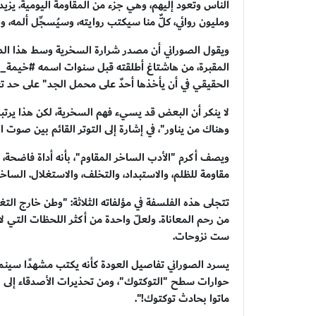
الناس وتعود إليهم، وهي جزء من المقاومة اليومية. يز
ومليون روائي، كلٌّ منا سيكتب روايته، وسيُسجِّل ألمه، و
ويقول الصوراني أن مصدر شرارة السخرية وسط هذا الدمار
المقبرة، من هاشتاغ أطلقته قبل سنوات اسمه #خيمة_تخي
الحقيقي في أن يأخذها أحدٌ على محمل الجد" على حد تع
لا ينكر أن البعض قد يسيء فهم السخرية، لكن هذا يرتبط
وهناك من يناور"، في إشارة إلى التوتر القائم بين صوت 
ويصف أكرم "الأدب الساخر المقاوم"، بأنه أداة فاضحة
مقاومة للظلم، والاستبداد، والتخلف، والاستغلال. الساخ
تتجلى هذه الفلسفة في مؤلفاته الثلاثة: "وطن خارج الت
من رحم المعاناة. ولعلّ واحدة من أكثر اللحظات التي ل
ست نزوحات.
يسرد الصوراني تفاصيل العودة كأنه يكتب مشهدًا سينمائي
حوارات سطح "التوكتوك"، ومن تحذيرات الأصدقاء إلى
ماتوا بحادث توكتوك!".