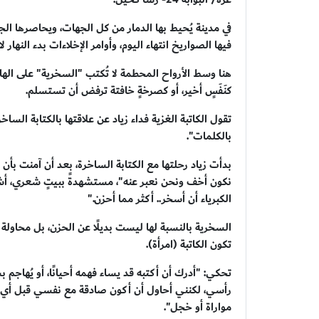
في مدينة يُحيط بها الدمار من كل الجهات، ويحاصرها الج
فيها الصواريخ انتهاء اليوم، وأوامر الإخلاءات بدء النهار ل
هنا وسط الأرواح المحطمة لا تُكتب "السخرية" على الها
كنَفَسٍ أخير، أو كصرخةٍ خافتة ترفض أن تستسلم.
تقول الكاتبة الغزية فداء زياد عن علاقتها بالكتابة الساخرة
بالكلمات".
بدأت زياد رحلتها مع الكتابة الساخرة، بعد أن آمنت بأن ال
نكون أخف ونحن نعبر عنه"، مستشهدةً ببيتٍ شعري، أشار
الكبرياء أن أسخر.. أكثر مما أحزن."
السخرية بالنسبة لها ليست بديلًا عن الحزن، بل محاولة ل
تكون الكاتبة (امرأة).
تحكي: "أدرك أن أكتبه قد يساء فهمه أحيانًا، أو يُهاجم 
رأسي، لكنني أحاول أن أكون صادقة مع نفسي قبل أي ش
مواراة أو خجل".